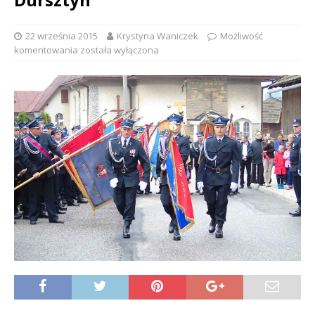
22 września 2015
Krystyna Waniczek
Możliwość
komentowania
została wyłączona