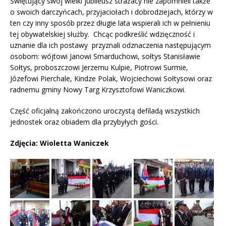
Świętujący swój wielki jubileusz strażacy nie zapomnieli także
o swoich darczyńcach, przyjaciołach i dobrodziejach, którzy w
ten czy inny sposób przez długie lata wspierali ich w pełnieniu
tej obywatelskiej służby. Chcąc podkreślić wdzięczność i
uznanie dla ich postawy przyznali odznaczenia następującym
osobom: wójtowi Janowi Smarduchowi, sołtys Stanisławie
Sołtys, proboszczowi Jerzemu Kulpie, Piotrowi Surmie,
Józefowi Pierchale, Kindze Polak, Wojciechowi Sołtysowi oraz
radnemu gminy Nowy Targ Krzysztofowi Waniczkowi.
Część oficjalną zakończono uroczystą defiladą wszystkich
jednostek oraz obiadem dla przybyłych gości.
Zdjęcia: Wioletta Waniczek