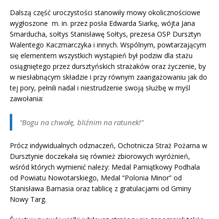
Dalszą część uroczystości stanowiły mowy okolicznościowe
wygłoszone m. in. przez posła Edwarda Siarkę, wójta Jana
Smarducha, sołtys Stanisławę Sołtys, prezesa OSP Dursztyn
Walentego Kaczmarczyka i innych. Wspólnym, powtarzającym
się elementem wszystkich wystąpień był podziw dla stażu
osiągniętego przez dursztyńskich strażaków oraz życzenie, by
w niesłabnącym składzie i przy równym zaangażowaniu jak do
tej pory, pełnili nadal i niestrudzenie swoją służbę w myśl
zawołania:
“Bogu na chwałę, bliźnim na ratunek!”
Prócz indywidualnych odznaczeń, Ochotnicza Straż Pożarna w
Dursztynie doczekała się również zbiorowych wyróżnień,
wśród których wymienić należy: Medal Pamiątkowy Podhala
od Powiatu Nowotarskiego, Medal “Polonia Minor” od
Stanisława Barnasia oraz tablicę z gratulacjami od Gminy
Nowy Targ.