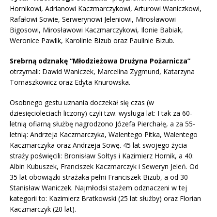
Hornikowi, Adrianowi Kaczmarczykowi, Arturowi Waniczkowi,
Rafałowi Sowie, Serwerynowi Jeleniowi, Mirosławowi
Bigosowi, Mirosławowi Kaczmarczykowi, Ilonie Babiak,
Weronice Pawlik, Karolinie Bizub oraz Paulinie Bizub.
Srebrną odznakę “Młodzieżowa Drużyna Pożarnicza”
otrzymali: Dawid Waniczek, Marcelina Zygmund, Katarzyna
Tomaszkowicz oraz Edyta Knurowska.
Osobnego gestu uznania doczekał się czas (w
dziesięcioleciach liczony) czyli tzw. wysługa lat: I tak za 60-
letnią ofiarną służbę nagrodzono Józefa Pierchałę, a za 55-
letnią: Andrzeja Kaczmarczyka, Walentego Pitka, Walentego
Kaczmarczyka oraz Andrzeja Sowę. 45 lat swojego życia
straży poświęcili: Bronisław Sołtys i Kazimierz Hornik, a 40:
Albin Kubuszek, Franciszek Kaczmarczyk i Seweryn Jeleń. Od
35 lat obowiązki strażaka pełni Franciszek Bizub, a od 30 –
Stanisław Waniczek. Najmłodsi stażem odznaczeni w tej
kategorii to: Kazimierz Bratkowski (25 lat służby) oraz Florian
Kaczmarczyk (20 lat).