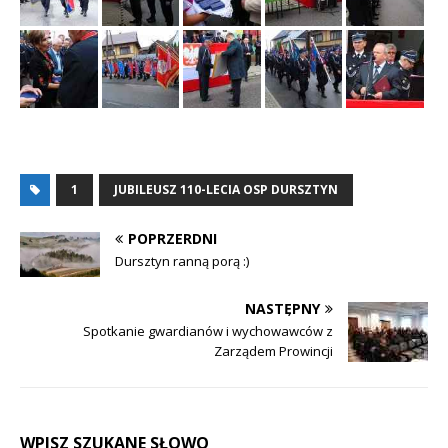
1
JUBILEUSZ 110-LECIA OSP DURSZTYN
POPRZERDNI
Dursztyn ranną porą :)
NASTĘPNY
Spotkanie gwardianów i wychowawców z
Zarządem Prowincji
WPISZ SZUKANE SŁOWO