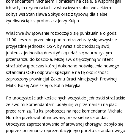
komendantem Michałem Hornikiem na czele, a wspomagali
ich w tych czynnościach: z właściwym sobie wdziękiem –
sołtys wsi Stanisława Sołtys oraz z typową dla siebie
życzliwością ks. proboszcz Jerzy Kulpa.
Właściwe świętowanie rozpoczęło się punktualnie o godz.
11.00. Jeszcze przed nim pod remizą zebrały się wszystkie
przyjezdne jednostki OSP, by wraz z obchodzącą swój
jubileusz jednostką dursztyńską udać się w uroczystym
przemarszu do kościoła. Mszę św. dziękczynną w intencji
strażaków (podczas której dokonano poświęcenia nowego
sztandaru OSP) odprawił specjalnie na tę okoliczność
zaproszony prowincjał Zakonu Braci Mniejszych Prowincji
Matki Bożej Anielskiej o. Rufin Maryjka.
Po uroczystościach kościelnych wszystkie jednostki strażackie
ze swoimi komendantami udały się w przemarszu na plac
przed remizą. Tu ks. proboszcz na ręce komendanta Michała
Hornika przekazał ufundowany przez siebie sztandar.
Uroczyste zaprezentowanie ofiarowanej chorągwi odbyło się
poprzez przemarsz reprezentacyjnego pocztu sztandarowego