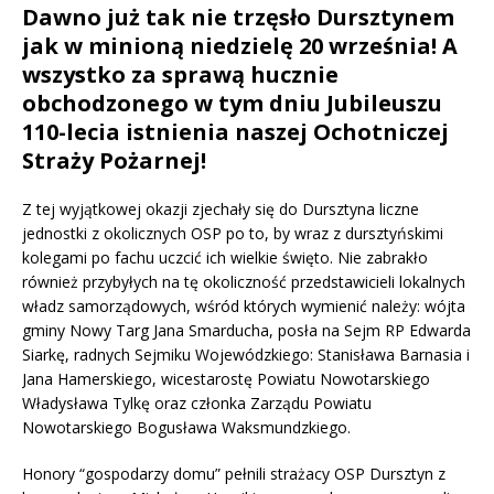
Dawno już tak nie trzęsło Dursztynem
jak w minioną niedzielę 20 września! A
wszystko za sprawą hucznie
obchodzonego w tym dniu Jubileuszu
110-lecia istnienia naszej Ochotniczej
Straży Pożarnej!
Z tej wyjątkowej okazji zjechały się do Dursztyna liczne
jednostki z okolicznych OSP po to, by wraz z dursztyńskimi
kolegami po fachu uczcić ich wielkie święto. Nie zabrakło
również przybyłych na tę okoliczność przedstawicieli lokalnych
władz samorządowych, wśród których wymienić należy: wójta
gminy Nowy Targ Jana Smarducha, posła na Sejm RP Edwarda
Siarkę, radnych Sejmiku Wojewódzkiego: Stanisława Barnasia i
Jana Hamerskiego, wicestarostę Powiatu Nowotarskiego
Władysława Tylkę oraz członka Zarządu Powiatu
Nowotarskiego Bogusława Waksmundzkiego.
Honory “gospodarzy domu” pełnili strażacy OSP Dursztyn z