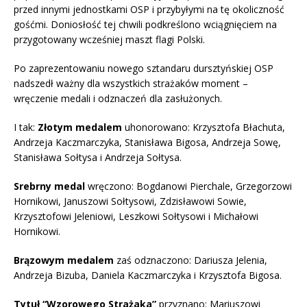
przed innymi jednostkami OSP i przybyłymi na tę okoliczność
gośćmi. Doniosłość tej chwili podkreślono wciągnięciem na
przygotowany wcześniej maszt flagi Polski.
Po zaprezentowaniu nowego sztandaru dursztyńskiej OSP
nadszedł ważny dla wszystkich strażaków moment –
wręczenie medali i odznaczeń dla zasłużonych.
I tak:
Złotym medalem
uhonorowano: Krzysztofa Błachuta,
Andrzeja Kaczmarczyka, Stanisława Bigosa, Andrzeja Sowę,
Stanisława Sołtysa i Andrzeja Sołtysa.
Srebrny medal
wręczono: Bogdanowi Pierchale, Grzegorzowi
Hornikowi, Januszowi Sołtysowi, Zdzisławowi Sowie,
Krzysztofowi Jeleniowi, Leszkowi Sołtysowi i Michałowi
Hornikowi.
Brązowym medalem
zaś odznaczono: Dariusza Jelenia,
Andrzeja Bizuba, Daniela Kaczmarczyka i Krzysztofa Bigosa.
Tytuł “Wzorowego Strażaka”
przyznano: Mariuszowi