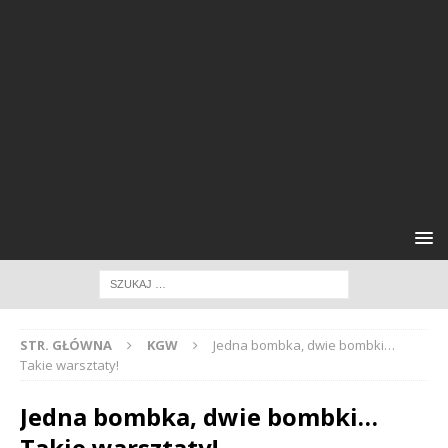
STR. GŁÓWNA
KGW
Jedna bombka, dwie bombki…
Takie warsztaty!
Jedna bombka, dwie bombki…
Takie warsztaty!