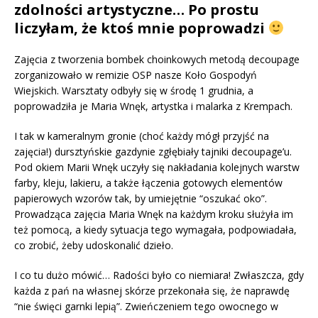
zdolności artystyczne… Po prostu
liczyłam, że ktoś mnie poprowadzi
Zajęcia z tworzenia bombek choinkowych metodą decoupage
zorganizowało w remizie OSP nasze Koło Gospodyń
Wiejskich. Warsztaty odbyły się w środę 1 grudnia, a
poprowadziła je Maria Wnęk, artystka i malarka z Krempach.
I tak w kameralnym gronie (choć każdy mógł przyjść na
zajęcia!) dursztyńskie gazdynie zgłębiały tajniki decoupage’u.
Pod okiem Marii Wnęk uczyły się nakładania kolejnych warstw
farby, kleju, lakieru, a także łączenia gotowych elementów
papierowych wzorów tak, by umiejętnie “oszukać oko”.
Prowadząca zajęcia Maria Wnęk na każdym kroku służyła im
też pomocą, a kiedy sytuacja tego wymagała, podpowiadała,
co zrobić, żeby udoskonalić dzieło.
I co tu dużo mówić… Radości było co niemiara! Zwłaszcza, gdy
każda z pań na własnej skórze przekonała się, że naprawdę
“nie święci garnki lepią”. Zwieńczeniem tego owocnego w