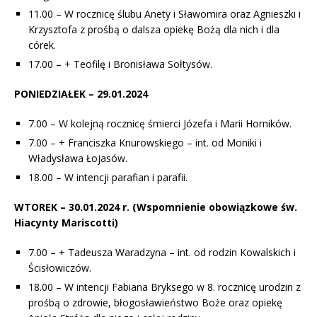
11.00 – W rocznicę ślubu Anety i Sławomira oraz Agnieszki i
Krzysztofa z prośbą o dalsza opiekę Bożą dla nich i dla
córek.
17.00 – + Teofilę i Bronisława Sołtysów.
PONIEDZIAŁEK – 29.01.2024
7.00 – W kolejną rocznicę śmierci Józefa i Marii Horników.
7.00 – + Franciszka Knurowskiego – int. od Moniki i
Władysława Łojasów.
18.00 – W intencji parafian i parafii.
WTOREK – 30.01.2024 r.
(Wspomnienie obowiązkowe św.
Hiacynty Mariscotti)
7.00 – + Tadeusza Waradzyna – int. od rodzin Kowalskich i
Ścisłowiczów.
18.00 – W intencji Fabiana Bryksego w 8. rocznicę urodzin z
prośbą o zdrowie, błogosławieństwo Boże oraz opiekę