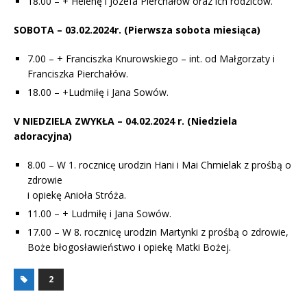
18.00 – + Helenę i Józefa Pierchałów oraz ich rodziców.
SOBOTA – 03.02.2024r.
(Pierwsza sobota miesiąca)
7.00 – + Franciszka Knurowskiego – int. od Małgorzaty i
Franciszka Pierchałów.
18.00 – +Ludmiłę i Jana Sowów.
V NIEDZIELA ZWYKŁA – 04.02.2024 r.
(Niedziela
adoracyjna)
8.00 – W 1. rocznicę urodzin Hani i Mai Chmielak z prośbą o
zdrowie
i opiekę Anioła Stróża.
11.00 – + Ludmiłę i Jana Sowów.
17.00 – W 8. rocznicę urodzin Martynki z prośbą o zdrowie,
Boże błogosławieństwo i opiekę Matki Bożej.
2