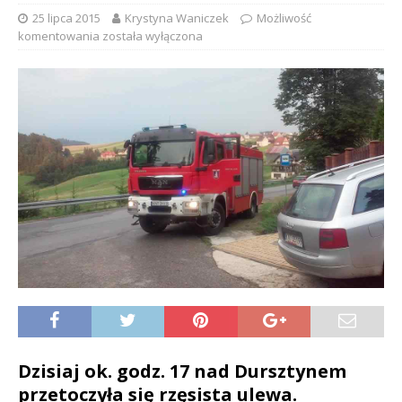
25 lipca 2015
Krystyna Waniczek
Możliwość
komentowania
została wyłączona
Dzisiaj ok. godz. 17 nad Dursztynem
przetoczyła się rzęsista ulewa.