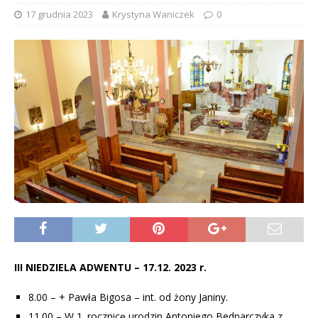
17 grudnia 2023
Krystyna Waniczek
0
III NIEDZIELA ADWENTU – 17.12. 2023 r.
8.00 – + Pawła Bigosa – int. od żony Janiny.
11.00 – W 1. rocznicę urodzin Antoniego Bednarczyka z