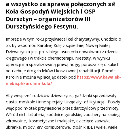
a wszystko za sprawą połączonych sił
Koła Gospodyń Wiejskich i OSP
Dursztyn – organizatorów III
Dursztyńskiego Festynu.
Imprezie w tym roku przyświecał cel charytatywny. Chodziło o
to, by wspomóc Karolinę Kulę z sąsiedniej Nowej Białej.
Dziewczynka jest po zabiegu usunięcia nowotworu z rdzenia
kręgowego i w trakcie chemioterapii. Niestety, w wyniku
operacji ma sparaliżowaną prawą nogę, porusza się o kulach i
potrzebuje drogich leków i kosztownej rehabilitacji. Pomóc
Karolinie można wpłacając datek pod
https://www.kawalek-
nieba.pl/karolina-kula/
Aby wesprzeć rodziców dziewczynki, gaździnki sprzedawały
ciasta, moskole i inne specjały. Urządziły też licytację. Poszły
więc pod młotek przyniesione przez darczyńców przedmioty.
Wśród nich: biżuteria, spódnice góralskie, vouchery na zabiegi
zdrowotne, kosmetyczne i makijaże, dziecięce zabawki,
ubranka, miody, gry komputerowe, głośnik JBL i wiele, wiele