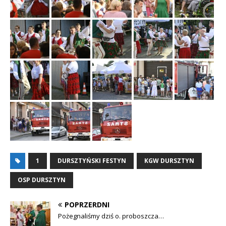
1
DURSZTYŃSKI FESTYN
KGW DURSZTYN
OSP DURSZTYN
POPRZERDNI
Pożegnaliśmy dziś o. proboszcza…