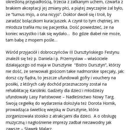
określoną przypadłością, trzecia z zatkanym uchem, czwarta z
brakiem akceptacji jej zmiany płci, a piątej zwyczajnie żal było,
że “turnus mijo, a ona nicyjo”. Doktor dwoił się i troił, by
zaradzić bolączkom kuracjuszek. A czynił to tym chętniej, im
młodsza trafiła mu się pacjentka. Dość powiedzieć, że na
koniec wszystko i tak się wydało… Bo gdzie diabeł nie może,
tam babę z mopem pośle…
Wśród przyjaciół i dobroczyńców III Dursztyńskiego Festynu
znaleźli się też p. Daniela i p. Przemysław – właściciele
działającego od maja w Dursztynie “Bistro Dursztyn”, którzy
nie dość, że serwowali gościom takie nadmorskie specjały, jak:
dorsz czy flądra, to jeszcze ufundowali gofry i vouchery na
posiłki, z których cały dochód przeznaczony został na
rehabilitację Karolinki. Gadżety dla dzieci i młodzieży
ufundowały Lasy Państwowe – Nadleśnictwo Nowy Targ.
Swoją cegiełkę do wydarzenia dołożyła też Dorota Hornik,
prowadząca świetlicę wiejską w Dursztynie, która
zorganizowała stoisko z atrakcjami dla dzieci. A o obsługę
muzyczną i nagłośnienie imprezy zadbał niezawodny jak
zawsze – Sławek Malarz.