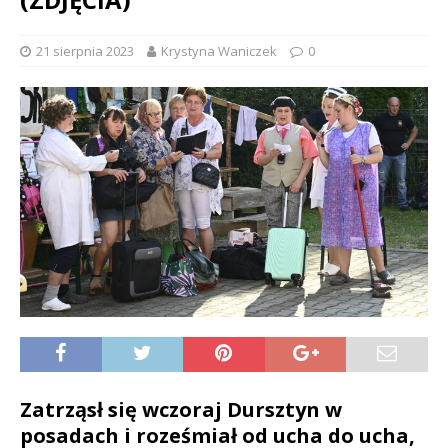
21 sierpnia 2023
Krystyna Waniczek
0
Zatrząsł się wczoraj Dursztyn w
posadach i roześmiał od ucha do ucha,