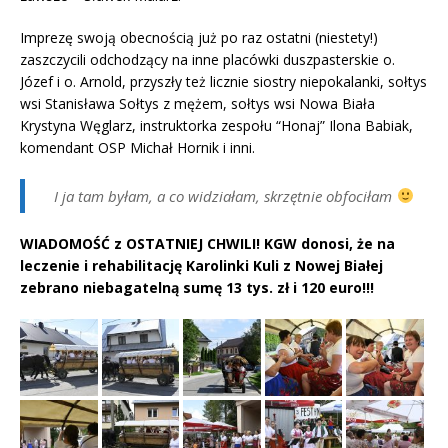
Imprezę swoją obecnością już po raz ostatni (niestety!)
zaszczycili odchodzący na inne placówki duszpasterskie o.
Józef i o. Arnold, przyszły też licznie siostry niepokalanki, sołtys
wsi Stanisława Sołtys z mężem, sołtys wsi Nowa Biała
Krystyna Węglarz, instruktorka zespołu “Honaj” Ilona Babiak,
komendant OSP Michał Hornik i inni.
I ja tam byłam, a co widziałam, skrzętnie obfociłam
WIADOMOŚĆ z OSTATNIEJ CHWILI! KGW donosi, że na
leczenie i rehabilitację Karolinki Kuli z Nowej Białej
zebrano niebagatelną sumę 13 tys. zł i 120 euro!!!