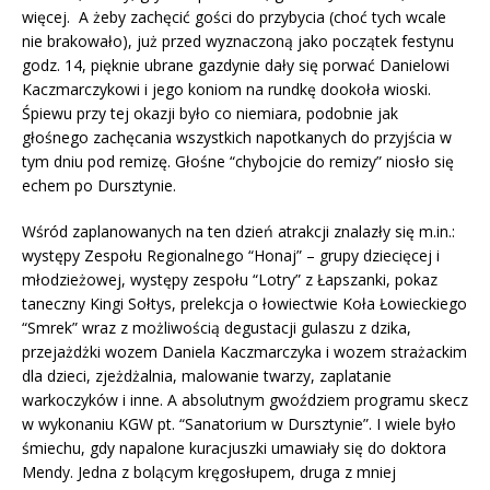
więcej. A żeby zachęcić gości do przybycia (choć tych wcale
nie brakowało), już przed wyznaczoną jako początek festynu
godz. 14, pięknie ubrane gazdynie dały się porwać Danielowi
Kaczmarczykowi i jego koniom na rundkę dookoła wioski.
Śpiewu przy tej okazji było co niemiara, podobnie jak
głośnego zachęcania wszystkich napotkanych do przyjścia w
tym dniu pod remizę. Głośne “chybojcie do remizy” niosło się
echem po Dursztynie.
Wśród zaplanowanych na ten dzień atrakcji znalazły się m.in.:
występy Zespołu Regionalnego “Honaj” – grupy dziecięcej i
młodzieżowej, występy zespołu “Lotry” z Łapszanki, pokaz
taneczny Kingi Sołtys, prelekcja o łowiectwie Koła Łowieckiego
“Smrek” wraz z możliwością degustacji gulaszu z dzika,
przejażdżki wozem Daniela Kaczmarczyka i wozem strażackim
dla dzieci, zjeżdżalnia, malowanie twarzy, zaplatanie
warkoczyków i inne. A absolutnym gwoździem programu skecz
w wykonaniu KGW pt. “Sanatorium w Dursztynie”. I wiele było
śmiechu, gdy napalone kuracjuszki umawiały się do doktora
Mendy. Jedna z bolącym kręgosłupem, druga z mniej