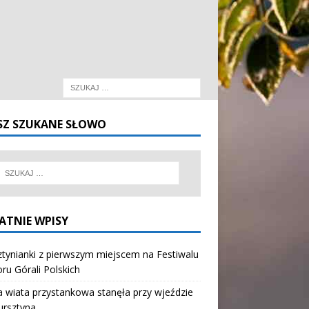
SZ SZUKANE SŁOWO
ATNIE WPISY
tynianki z pierwszym miejscem na Festiwalu
oru Górali Polskich
wiata przystankowa stanęła przy wjeździe
ursztyna