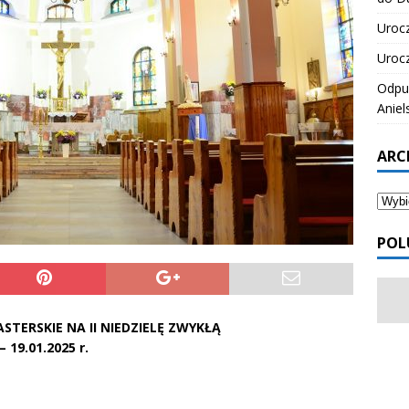
Urocz
Urocz
Odpus
Aniel
ARC
POL
TERSKIE NA II NIEDZIELĘ ZWYKŁĄ
– 19.01.2025 r.