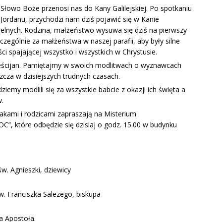
 Słowo Boże przenosi nas do Kany Galilejskiej. Po spotkaniu
Jordanu, przychodzi nam dziś pojawić się w Kanie
selnych. Rodzina, małżeństwo wysuwa się dziś na pierwszy
zególnie za małżeństwa w naszej parafii, aby były silne
ści spajającej wszystko i wszystkich w Chrystusie.
eścijan. Pamiętajmy w swoich modlitwach o wyznawcach
szcza w dzisiejszych trudnych czasach.
emy modlili się za wszystkie babcie z okazji ich święta a
w.
lakami i rodzicami zapraszają na Misterium
”, które odbędzie się dzisiaj o godz. 15.00 w budynku
. Agnieszki, dziewicy
. Franciszka Salezego, biskupa
a Apostoła.