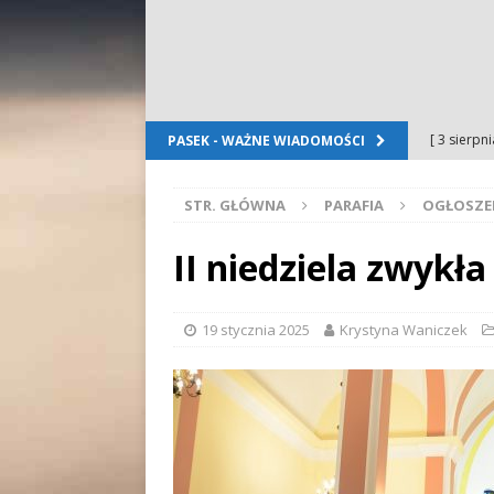
[ 3 sierpn
PASEK - WAŻNE WIADOMOŚCI
Dursztyn
STR. GŁÓWNA
PARAFIA
OGŁOSZE
[ 2 sierpn
[ 2 sierpn
II niedziela zwykła
OGŁOSZE
[ 2 sierpn
19 stycznia 2025
Krystyna Waniczek
WYDARZE
[ 5 sierpn
Folkloru G