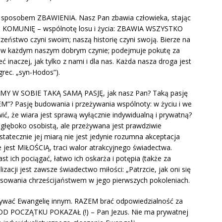
im sposobem ZBAWIENIA. Nasz Pan zbawia człowieka, stając
szą KOMUNIĘ – wspólnotę losu i życia: ZBAWIA WSZYSTKO
ństwo czyni swoim; naszą historię czyni swoją. Bierze na
est w każdym naszym dobrym czynie; podejmuje pokutę za
ieć inaczej, jak tylko z nami i dla nas. Każda nasza droga jest
rec. „syn-Hodos”).
EMY W SOBIE TAKĄ SAMĄ PASJĘ, jak nasz Pan? Taką pasję
ZEM”? Pasję budowania i przeżywania wspólnoty: w życiu i we
ć, że wiara jest sprawą wyłącznie indywidualną i prywatną?
głęboko osobistą, ale przeżywana jest prawdziwie
tatecznie jej miarą nie jest jedynie rozumna akceptacja
e jest MIŁOŚCIĄ, traci walor atrakcyjnego świadectwa.
st ich pociągać, łatwo ich oskarża i potępia (także za
zacji jest zawsze świadectwo miłości: „Patrzcie, jak oni się
esowania chrześcijaństwem w jego pierwszych pokoleniach.
wać Ewangelię innym. RAZEM brać odpowiedzialność za
TAK OD POCZĄTKU POKAZAŁ (!) – Pan Jezus. Nie ma prywatnej