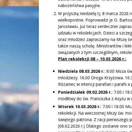
nabożeństwa pasyjne.
W przyszłą niedzielę tj. 8 marca 2026 
wielkopostne. Poprowadzi je O. Barto
Jarosławiu. Już teraz serdecznie zapras
udziału w rekolekcjach. Dzieci a szcze
oraz młodzież zapraszamy na Mszę św.
także naszą scholę. Ministrantów i l
związanych z tym szczególnym, rekol
Plan rekolekcji 08 – 10.03.2026 r.
:
Niedziela 08.03.2026 r.
: 8.00 Msza św
młodzieży. 16.00 Droga Krzyżowa. 16.3
Różaniec w intencji parafian i parafii a
Poniedziałek 09.02.2026 r.
: 7.00 i 1
modlitwy do św. Franciszka z Asyżu w i
Wtorek 10.03.2026 r.
: 7.00 i 18.00 
rekolekcji. Na wieczornej Mszy św. mo
świętego patrona. Z racji pierwszego 
(06.02.2026 r.) Dlatego zostanie ono o