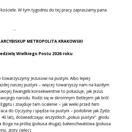
 kościele. W tym tygodniu do tej pracy zapraszamy pana
…
Ś
ARCYBISKUP METROPOLITA KRAKOWSKI
Niedzielę Wielkiego Postu 2026 roku
 towarzyszymy Jezusowi na pustyni. Albo lepiej:
dej naszej pustyni – więcej: towarzyszy nam na każdym
swojej Ewangelii konsekwentnie to pokazuje, jak Jezus
swojego narodu. Rodzi się w skromnym Betlejem jak król
giptu i znajduje tam ocalenie – jak wieki przed Nim
ca do Ojczyzny i spędza na pustyni – podobnie jak Żydzi
h 40 lat), doświadczając wszystkich „pokus pustyni”: głodu
nia Boga na próbę (pokusa druga); bałwochwalstwa (pokusa
ny, złoty cielec).