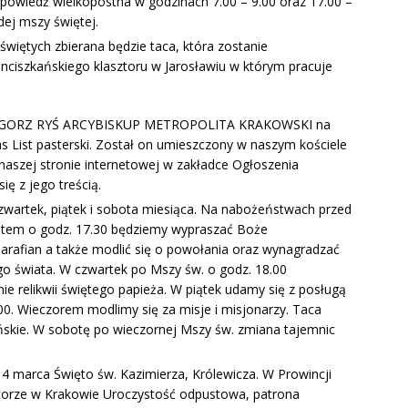
 Spowiedź wielkopostna w godzinach 7.00 – 9.00 oraz 17.00 –
ej mszy świętej.
więtych zbierana będzie taca, która zostanie
nciszkańskiego klasztoru w Jarosławiu w którym pracuje
ZEGORZ RYŚ ARCYBISKUP METROPOLITA KRAKOWSKI na
s List pasterski. Został on umieszczony w naszym kościele
 naszej stronie internetowej w zakładce Ogłoszenia
ę z jego treścią.
zwartek, piątek i sobota miesiąca. Na nabożeństwach przed
em o godz. 17.30 będziemy wypraszać Boże
 parafian a także modlić się o powołania oraz wynagradzać
go świata. W czwartek po Mszy św. o godz. 18.00
nie relikwii świętego papieża. W piątek udamy się z posługą
00. Wieczorem modlimy się za misje i misjonarzy. Taca
ańskie. W sobotę po wieczornej Mszy św. zmiana tajemnic
 marca Święto św. Kazimierza, Królewicza. W Prowincji
ztorze w Krakowie Uroczystość odpustowa, patrona