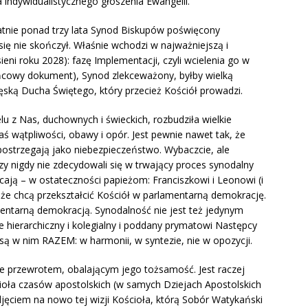
 indywidualistycznego głoszenia Ewangelii.
atnie ponad trzy lata Synod Biskupów poświęcony
się nie skończył. Właśnie wchodzi w najważniejszą i
ieni roku 2028): fazę Implementacji, czyli wcielenia go w
ońcowy dokument), Synod zlekceważony, byłby wielką
lęską Ducha Świętego, który przecież Kościół prowadzi.
lu z Nas, duchownych i świeckich, rozbudziła wielkie
aś wątpliwości, obawy i opór. Jest pewnie nawet tak, że
 postrzegają jako niebezpieczeństwo. Wybaczcie, ale
zy nigdy nie zdecydowali się w trwający proces synodalny
ają – w ostateczności papieżom: Franciszkowi i Leonowi (i
 że chcą przekształcić Kościół w parlamentarną demokrację.
lamentarną demokracją. Synodalność nie jest też jedynym
e hierarchiczny i kolegialny i poddany prymatowi Następcy
 są w nim RAZEM: w harmonii, w syntezie, nie w opozycji.
le przewrotem, obalającym jego tożsamość. Jest raczej
ła czasów apostolskich (w samych Dziejach Apostolskich
jęciem na nowo tej wizji Kościoła, którą Sobór Watykański