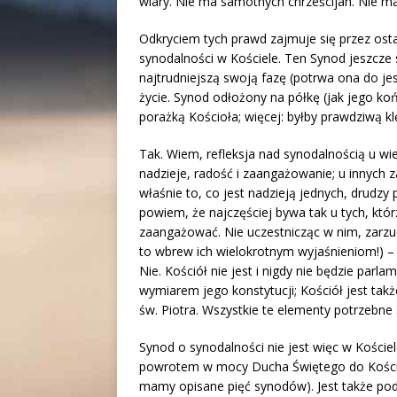
wiary. Nie ma samotnych chrześcijan. Nie ma
Odkryciem tych prawd zajmuje się przez ost
synodalności w Kościele. Ten Synod jeszcze 
najtrudniejszą swoją fazę (potrwa ona do jes
życie. Synod odłożony na półkę (jak jego k
porażką Kościoła; więcej: byłby prawdziwą k
Tak. Wiem, refleksja nad synodalnością u wie
nadzieje, radość i zaangażowanie; u innych z
właśnie to, co jest nadzieją jednych, drudzy
powiem, że najczęściej bywa tak u tych, któr
zaangażować. Nie uczestnicząc w nim, zarzuc
to wbrew ich wielokrotnym wyjaśnieniom!) –
Nie. Kościół nie jest i nigdy nie będzie par
wymiarem jego konstytucji; Kościół jest takż
św. Piotra. Wszystkie te elementy potrzebne
Synod o synodalności nie jest więc w Koście
powrotem w mocy Ducha Świętego do Kościo
mamy opisane pięć synodów). Jest także pod