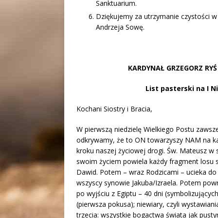
Sanktuarium.
Dziękujemy za utrzymanie czystości w
Andrzeja Sowę.
KARDYNAŁ GRZEGORZ RY
List pasterski na I 
Kochani Siostry i Bracia,
W pierwszą niedzielę Wielkiego Postu zawsze
odkrywamy, że to ON towarzyszy NAM na każ
kroku naszej życiowej drogi. Św. Mateusz w 
swoim życiem powiela każdy fragment losu 
Dawid. Potem – wraz Rodzicami – ucieka do E
wszyscy synowie Jakuba/Izraela. Potem powra
po wyjściu z Egiptu – 40 dni (symbolizującyc
(pierwsza pokusa); niewiary, czyli wystawia
trzecia: wszystkie bogactwa świata jak pustyn