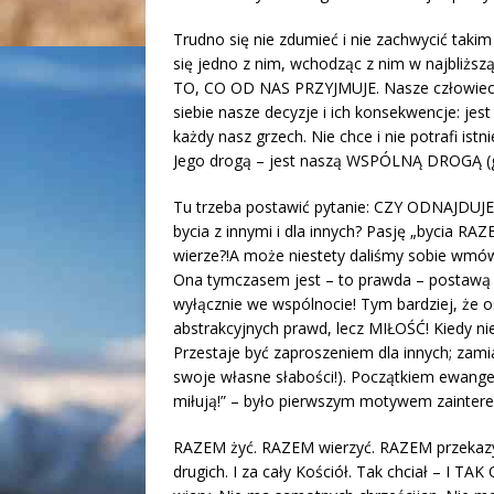
Trudno się nie zdumieć i nie zachwycić tak
się jedno z nim, wchodząc z nim w najbliż
TO, CO OD NAS PRZYJMUJE. Nasze człowiecze
siebie nasze decyzje i ich konsekwencje: j
każdy nasz grzech. Nie chce i nie potrafi istn
Jego drogą – jest naszą WSPÓLNĄ DROGĄ (g
Tu trzeba postawić pytanie: CZY ODNAJDUJ
bycia z innymi i dla innych? Pasję „bycia RA
wierze?!A może niestety daliśmy sobie wmówi
Ona tymczasem jest – to prawda – postawą 
wyłącznie we wspólnocie! Tym bardziej, że os
abstrakcyjnych prawd, lecz MIŁOŚĆ! Kiedy ni
Przestaje być zaproszeniem dla innych; zamia
swoje własne słabości!). Początkiem ewangeli
miłują!” – było pierwszym motywem zainter
RAZEM żyć. RAZEM wierzyć. RAZEM przekazy
drugich. I za cały Kościół. Tak chciał – I 