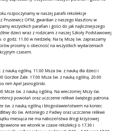
roku rozpoczynamy w naszej parafii rekolekcje
sz Prusiewicz OFM, gwardian z naszego klasztoru w
zamy wszystkich parafian i gości do jak najliczniejszego
gólnie dzieci wraz z rodzicami z naszej Szkoły Podstawowej
 o godz. 11.00 w niedzielę. Na tę Mszę św. zapraszamy
ektorów prosimy o obecność na wszystkich wydarzeniach
ekcyjnym czasem.
. z nauką ogólną. 11.00 Msza św. z nauką dla dzieci i
0 Gorzkie Żale. 17.00 Msza św. z nauką ogólną. 20.00
 po nim Apel Jasnogórski.
8.00 Msze św. z nauką ogólną. Na wieczornej Mszy św.
ntencji powołań oraz uczczenie relikwii świętego patrona.
Msze św. z nauką ogólną i błogosławieństwem na koniec
dlitwy do św. Antoniego z Padwy oraz uczczenie relikwii
piątku miesiąca nie ma nabożeństwa drogi krzyżowej
dprawione we wtorek w czasie rekolekcji o 17.30 i