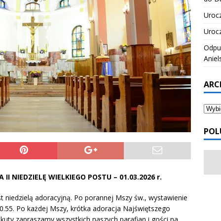
Urocz
Urocz
Odpus
Aniel
ARC
POL
NA
II NIEDZIELĘ WIELKIEGO POSTU
– 01.03.2026 r.
jest niedzielą adoracyjną. Po porannej Mszy św., wystawienie
.55. Po każdej Mszy, krótka adoracja Najświętszego
kuty zapraszamy wszystkich naszych parafian i gości na