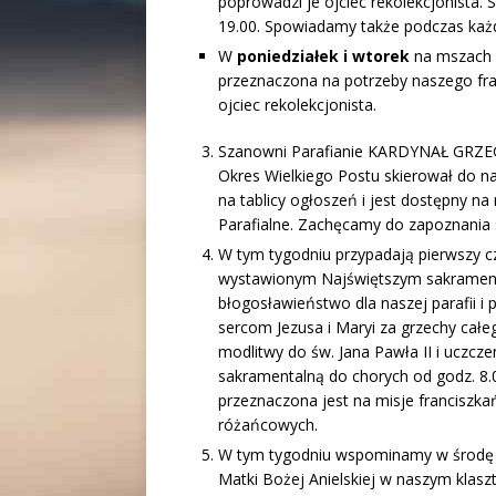
poprowadzi je ojciec rekolekcjonista.
19.00. Spowiadamy także podczas każd
W
poniedziałek i wtorek
na mszach ś
przeznaczona na potrzeby naszego fra
ojciec rekolekcjonista.
Szanowni Parafianie KARDYNAŁ GR
Okres Wielkiego Postu skierował do na
na tablicy ogłoszeń i jest dostępny na
Parafialne. Zachęcamy do zapoznania si
W tym tygodniu przypadają pierwszy c
wystawionym Najświętszym sakrament
błogosławieństwo dla naszej parafii i
sercom Jezusa i Maryi za grzechy całe
modlitwy do św. Jana Pawła II i uczcze
sakramentalną do chorych od godz. 8.
przeznaczona jest na misje franciszk
różańcowych.
W tym tygodniu wspominamy w środę 4
Matki Bożej Anielskiej w naszym klas