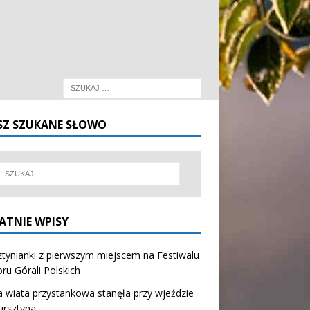
SZ SZUKANE SŁOWO
ATNIE WPISY
tynianki z pierwszym miejscem na Festiwalu
oru Górali Polskich
wiata przystankowa stanęła przy wjeździe
ursztyna