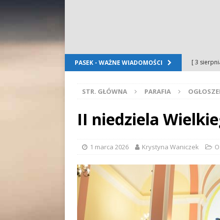
[ 3 sierpn
PASEK - WAŻNE WIADOMOŚCI
Dursztyn
STR. GŁÓWNA
PARAFIA
OGŁOSZE
[ 2 sierpn
[ 2 sierpn
II niedziela Wielki
OGŁOSZE
[ 2 sierpn
1 marca 2026
Krystyna Waniczek
O
WYDARZE
[ 5 sierpn
Folkloru G