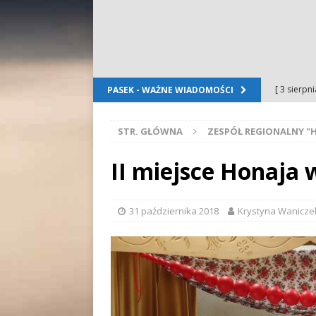
[ 3 sierpn
PASEK - WAŻNE WIADOMOŚCI
Dursztyn
STR. GŁÓWNA
ZESPÓŁ REGIONALNY "
[ 2 sierpn
[ 2 sierpn
II miejsce Honaja 
OGŁOSZE
[ 2 sierpn
31 października 2018
Krystyna Wanicze
WYDARZE
[ 5 sierpn
Folkloru G