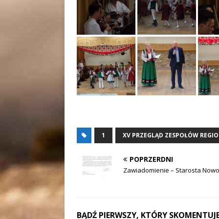
1
XV PRZEGLĄD ZESPOŁÓW REGI
POPRZERDNI
Zawiadomienie – Starosta Nowo
BĄDŹ PIERWSZY, KTÓRY SKOMENTUJE