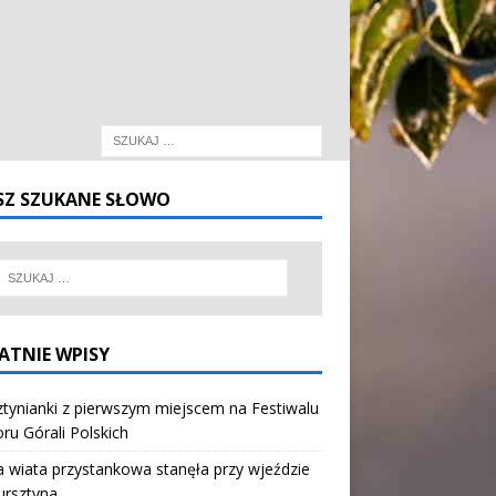
SZ SZUKANE SŁOWO
ATNIE WPISY
tynianki z pierwszym miejscem na Festiwalu
oru Górali Polskich
wiata przystankowa stanęła przy wjeździe
ursztyna