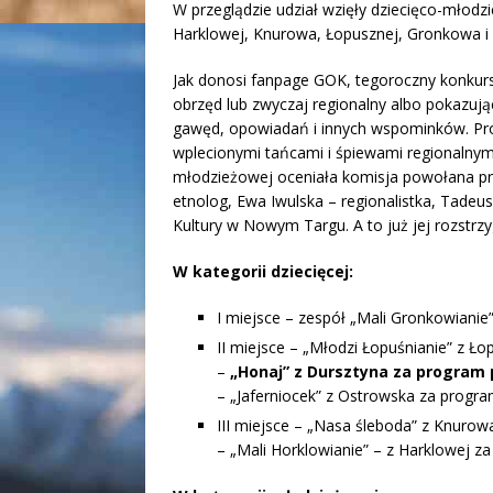
W przeglądzie udział wzięły dziecięco-młodz
Harklowej, Knurowa, Łopusznej, Gronkowa i
Jak donosi fanpage GOK, tegoroczny konkurs
obrzęd lub zwyczaj regionalny albo pokazują
gawęd, opowiadań i innych wspominków. Prog
wplecionymi tańcami i śpiewami reg
ionalnym
młodzieżowej oceniała komisja powołana prz
etnolog, Ewa Iwulska – regionalistka, Tade
Kultury w Nowym Targu. A to już jej rozstrzy
W kategorii dziecięcej:
I miejsce – zespół „Mali Gronkowianie
II miejsce – „Młodzi Łopuśnianie” z Ł
–
„Honaj” z Dursztyna za program p
– „Jaferniocek” z Ostrowska za progra
III miejsce – „Nasa śleboda” z Knurow
– „Mali Horklowianie” – z Harklowej za