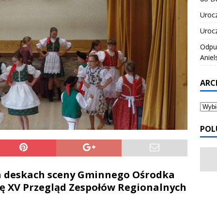
Urocz
Urocz
Odpus
Aniel
ARC
POL
na deskach sceny Gminnego Ośrodka
ię XV Przegląd Zespołów Regionalnych