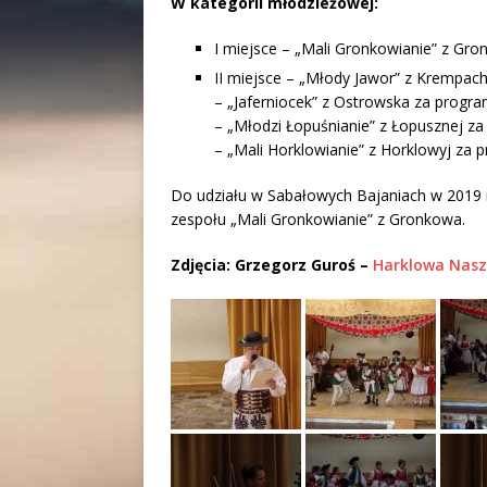
W kategorii młodzieżowej:
I miejsce – „Mali Gronkowianie” z Gron
II miejsce – „Młody Jawor” z Krempach
– „Jaferniocek” z Ostrowska za progra
– „Młodzi Łopuśnianie” z Łopusznej za
– „Mali Horklowianie” z Horklowyj za 
Do udziału w Sabałowych Bajaniach w 2019 
zespołu „Mali Gronkowianie” z Gronkowa.
Zdjęcia: Grzegorz Guroś –
Harklowa Nasz