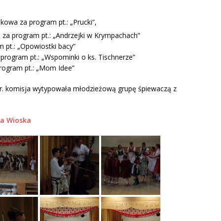
kowa za program pt.: „Prucki”,
 za program pt.: „Andrzejki w Krympachach”
m pt.: „Opowiostki bacy”
 program pt.: „Wspominki o ks. Tischnerze”
program pt.: „Mom Idee”
r. komisja wytypowała młodzieżową grupę śpiewaczą z
a Wioska