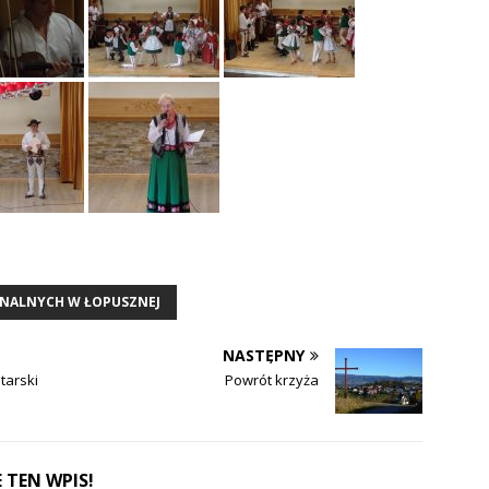
ONALNYCH W ŁOPUSZNEJ
NASTĘPNY
tarski
Powrót krzyża
 TEN WPIS!