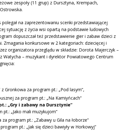
ieżowe zespoły (11 grup) z Dursztyna, Krempach,
 Ostrowska.
 polegał na zaprezentowaniu scenki przedstawiającej
cej sytuację z życia wsi opartą na podstawie ludowych
ram dopuszczał też przedstawienie gier i zabaw dzieci z
i. Zmagania konkursowe w 2 kategoriach: dziecięcej i
ez organizatora przeglądu w składzie: Dorota Majerczyk –
usz Watycha – muzykant i dyrektor Powiatowego Centrum
gnięcia:
” z Gronkowa za program pt.: „Pod lasym”,
opusznej za program pt.: „Na Kamiyńcach”
t.: „Gry i zabawy na Dursztynie”
m pt.: „Jako mali muzykujom”
a za program pt.: „Zabawy u Gila na łoborze”
 program pt.: „Jak się dzieci bawiyły w Horkowyj”