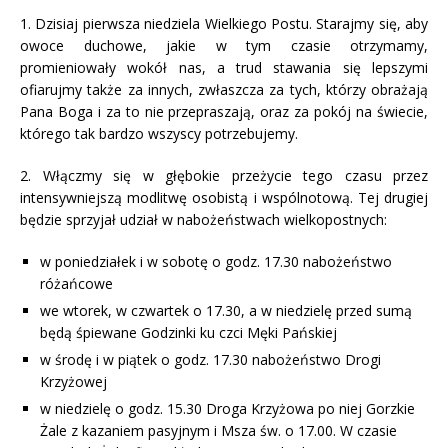
1. Dzisiaj pierwsza niedziela Wielkiego Postu. Starajmy się, aby
owoce duchowe, jakie w tym czasie otrzymamy,
promieniowały wokół nas, a trud stawania się lepszymi
ofiarujmy także za innych, zwłaszcza za tych, którzy obrażają
Pana Boga i za to nie przepraszają, oraz za pokój na świecie,
którego tak bardzo wszyscy potrzebujemy.
2. Włączmy się w głębokie przeżycie tego czasu przez
intensywniejszą modlitwę osobistą i wspólnotową. Tej drugiej
będzie sprzyjał udział w nabożeństwach wielkopostnych:
w poniedziałek i w sobotę o godz. 17.30 nabożeństwo
różańcowe
we wtorek, w czwartek o 17.30, a w niedzielę przed sumą
będą śpiewane Godzinki ku czci Męki Pańskiej
w środę i w piątek o godz. 17.30 nabożeństwo Drogi
Krzyżowej
w niedzielę o godz. 15.30 Droga Krzyżowa po niej Gorzkie
Żale z kazaniem pasyjnym i Msza św. o 17.00. W czasie