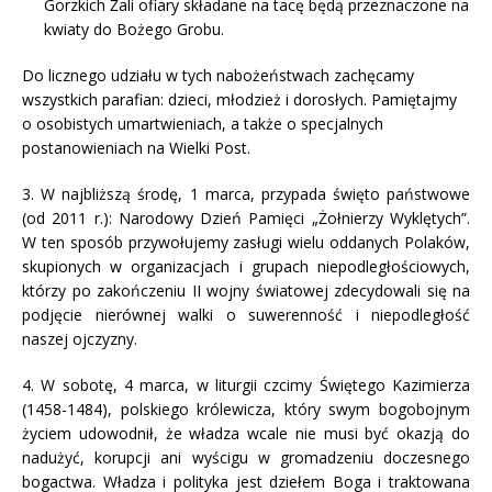
Gorzkich Żali ofiary składane na tacę będą przeznaczone na
kwiaty do Bożego Grobu.
Do licznego udziału w tych nabożeństwach zachęcamy
wszystkich parafian: dzieci, młodzież i dorosłych. Pamiętajmy
o osobistych umartwieniach, a także o specjalnych
postanowieniach na Wielki Post.
3. W najbliższą środę, 1 marca, przypada święto państwowe
(od 2011 r.): Narodowy Dzień Pamięci „Żołnierzy Wyklętych”.
W ten sposób przywołujemy zasługi wielu oddanych Polaków,
skupionych w organizacjach i grupach niepodległościowych,
którzy po zakończeniu II wojny światowej zdecydowali się na
podjęcie nierównej walki o suwerenność i niepodległość
naszej ojczyzny.
4. W sobotę, 4 marca, w liturgii czcimy Świętego Kazimierza
(1458-1484), polskiego królewicza, który swym bogobojnym
życiem udowodnił, że władza wcale nie musi być okazją do
nadużyć, korupcji ani wyścigu w gromadzeniu doczesnego
bogactwa. Władza i polityka jest dziełem Boga i traktowana