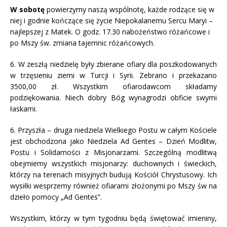
W sobotę
powierzymy naszą wspólnotę, każde rodzące się w
niej i godnie kończące się życie Niepokalanemu Sercu Maryi –
najlepszej z Matek. O godz. 17.30 nabożeństwo różańcowe i
po Mszy św. zmiana tajemnic różańcowych.
6. W zeszłą niedzielę były zbierane ofiary dla poszkodowanych
w trzęsieniu ziemi w Turcji i Syrii. Zebrano i przekazano
3500,00 zł. Wszystkim ofiarodawcom składamy
podziękowania. Niech dobry Bóg wynagrodzi obficie swymi
łaskami.
6. Przyszła – druga niedziela Wielkiego Postu w całym Kościele
jest obchodzona jako Niedziela Ad Gentes – Dzień Modlitw,
Postu i Solidarności z Misjonarzami. Szczególną modlitwą
obejmiemy wszystkich misjonarzy: duchownych i świeckich,
którzy na terenach misyjnych budują Kościół Chrystusowy. Ich
wysiłki wesprzemy również ofiarami złożonymi po Mszy św na
dzieło pomocy „Ad Gentes”.
Wszystkim, którzy w tym tygodniu będą świętować imieniny,