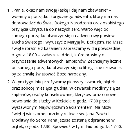
„Panie, okaż nam swoją łaskę i daj nam zbawienie” –
wołamy u początku liturgicznego adwentu, który ma nas
doprowadzić do Świąt Bożego Narodzenia oraz osobistego
przyjęcia Chrystusa do naszych serc. Warto więc od
samego początku otworzyć się na adwentowy powiew
Ducha Świętego i wyruszyć z Maryją ku Betlejem. Na Msze
święte roratnie z kazaniem zapraszamy w dni powszednie,
o godz. 18.00 – zwłaszcza dzieci, które prosimy o
przynoszenie adwentowych lampionów. Zechciejmy licznie i
od samego początku otworzyć się na liturgiczne czuwanie,
by za chwilę świętować Boże narodziny.
W tym tygodniu przeżywamy pierwszy czwartek, piątek
oraz sobotę miesiąca grudnia. W czwartek modlimy się za
kapłanów, osoby konsekrowane, kleryków oraz o nowe
powołania do służby w Kościele o godz. 17.30 przed
wystawionym Najświętszym Sakramentem. Na Mszy
świętej wieczornej uczcimy relikwie św. Jana Pawła II.
Modlitwy do Serca Pana Jezusa zostaną odprawione w
piątek, o godz. 17:30. Spowiedź w tym dniu od godz. 17.00.