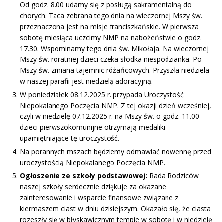
Od godz. 8.00 udamy się z posługą sakramentalną do
chorych. Taca zebrana tego dnia na wieczornej Mszy św.
przeznaczona jest na misje franciszkańskie. W pierwsza
sobotę miesiąca uczcimy NMP na nabożeństwie o godz.
17.30. Wspominamy tego dnia św. Mikołaja. Na wieczornej
Mszy św. roratniej dzieci czeka słodka niespodzianka. Po
Mszy św. zmiana tajemnic różańcowych. Przyszła niedziela
w naszej parafii jest niedzielą adoracyjną.
W poniedziałek 08.12.2025 r. przypada Uroczystość
Niepokalanego Poczęcia NMP. Z tej okazji dzień wcześniej,
czyli w niedzielę 07.12.2025 r. na Mszy św. o godz. 11.00
dzieci pierwszokomunijne otrzymają medaliki
upamiętniające tę uroczystość.
Na porannych mszach będziemy odmawiać nowennę przed
uroczystością Niepokalanego Poczęcia NMP.
Ogłoszenie ze szkoły podstawowej:
Rada Rodziców
naszej szkoły serdecznie dziękuje za okazane
zainteresowanie i wsparcie finansowe związane z
kiermaszem ciast w dniu dzisiejszym. Okazało się, że ciasta
rozeszły się w błyskawicznym tempie w sobotę i w niedzielę