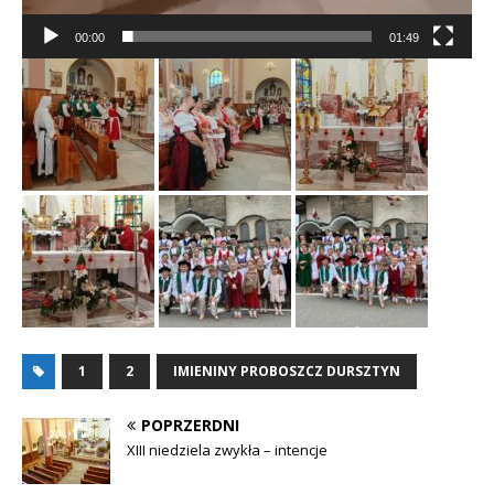
00:00
01:49
1
2
IMIENINY PROBOSZCZ DURSZTYN
POPRZERDNI
XIII niedziela zwykła – intencje