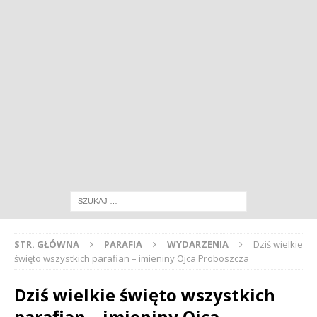
STR. GŁÓWNA
PARAFIA
WYDARZENIA
Dziś wielkie
święto wszystkich parafian – imieniny Ojca Proboszcza
Dziś wielkie święto wszystkich
parafian – imieniny Ojca