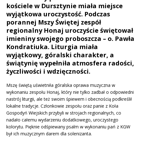
kościele w Dursztynie miała miejsce
wyjątkowa uroczystość. Podczas
porannej Mszy Świętej zespół
regionalny
Honaj
uroczyście świętował
imieniny swojego proboszcza – o. Pawła
Kondratiuka. Liturgia miała
wyjątkowy, góralski charakter, a
świątynię wypełniła atmosfera radości,
życzliwości i wdzięczności.
Mszę świętą uświetniła góralska oprawa muzyczna w
wykonaniu zespołu Honaj, który nie tylko zadbał o odpowiedni
nastrój liturgii, ale też swoim śpiewem i obecnością podkreślił
lokalne tradycje. Członkowie zespołu oraz panie z Koła
Gospodyń Wiejskich przybyli w strojach regionalnych, co
nadało całemu wydarzeniu dodatkowego, uroczystego
kolorytu. Pięknie odśpiewany psalm w wykonaniu pań z KGW
był ich muzycznym darem dla solenizanta.