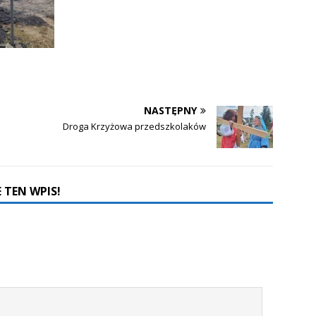
NASTĘPNY
a
Droga Krzyżowa przedszkolaków
 TEN WPIS!