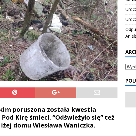
Urocz
Urocz
Odpus
Aniel
ARC
POL
kim poruszona została kwestia
od Kirę śmieci. “Odświeżyło się” też
niżej domu Wiesława Waniczka.