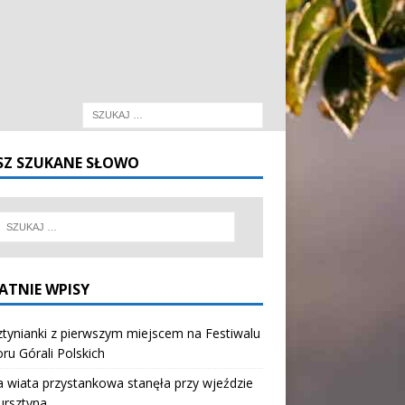
SZ SZUKANE SŁOWO
ATNIE WPISY
tynianki z pierwszym miejscem na Festiwalu
oru Górali Polskich
wiata przystankowa stanęła przy wjeździe
ursztyna