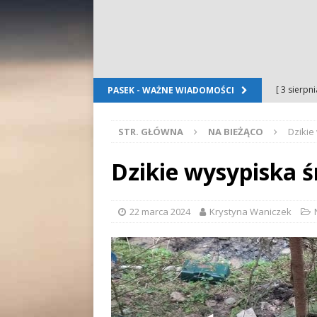
[ 3 sierpn
PASEK - WAŻNE WIADOMOŚCI
Dursztyn
STR. GŁÓWNA
NA BIEŻĄCO
Dzikie
[ 2 sierpn
[ 2 sierpn
Dzikie wysypiska 
OGŁOSZE
[ 2 sierpn
22 marca 2024
Krystyna Waniczek
WYDARZE
[ 5 sierpn
Folkloru G