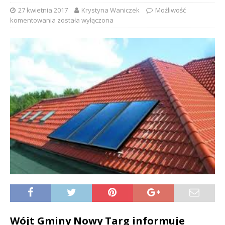
27 kwietnia 2017
Krystyna Waniczek
Możliwość
komentowania
została wyłączona
Wójt Gminy Nowy Targ informuje