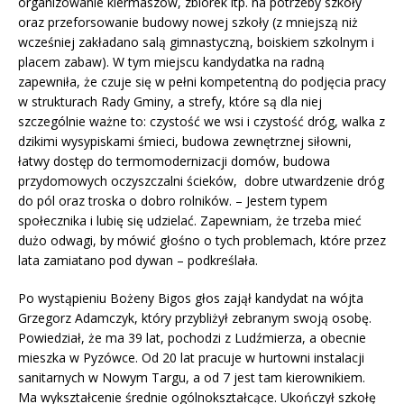
organizowanie kiermaszów, zbiórek itp. na potrzeby szkoły
oraz przeforsowanie budowy nowej szkoły (z mniejszą niż
wcześniej zakładano salą gimnastyczną, boiskiem szkolnym i
placem zabaw). W tym miejscu kandydatka na radną
zapewniła, że czuje się w pełni kompetentną do podjęcia pracy
w strukturach Rady Gminy, a strefy, które są dla niej
szczególnie ważne to: czystość we wsi i czystość dróg, walka z
dzikimi wysypiskami śmieci, budowa zewnętrznej siłowni,
łatwy dostęp do termomodernizacji domów, budowa
przydomowych oczyszczalni ścieków, dobre utwardzenie dróg
do pól oraz troska o dobro rolników. – Jestem typem
społecznika i lubię się udzielać. Zapewniam, że trzeba mieć
dużo odwagi, by mówić głośno o tych problemach, które przez
lata zamiatano pod dywan – podkreślała.
Po wystąpieniu Bożeny Bigos głos zajął kandydat na wójta
Grzegorz Adamczyk, który przybliżył zebranym swoją osobę.
Powiedział, że ma 39 lat, pochodzi z Ludźmierza, a obecnie
mieszka w Pyzówce. Od 20 lat pracuje w hurtowni instalacji
sanitarnych w Nowym Targu, a od 7 jest tam kierownikiem.
Ma wykształcenie średnie ogólnokształcące. Ukończył szkołę