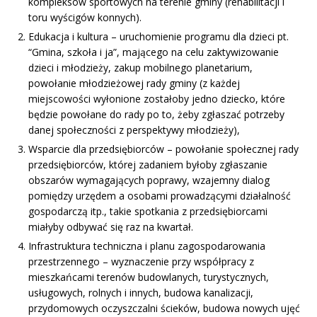
kompleksów sportowych na terenie gminy (rehabilitacji i
toru wyścigów konnych).
Edukacja i kultura – uruchomienie programu dla dzieci pt.
“Gmina, szkoła i ja”, mającego na celu zaktywizowanie
dzieci i młodzieży, zakup mobilnego planetarium,
powołanie młodzieżowej rady gminy (z każdej
miejscowości wyłonione zostałoby jedno dziecko, które
będzie powołane do rady po to, żeby zgłaszać potrzeby
danej społeczności z perspektywy młodzieży),
Wsparcie dla przedsiębiorców – powołanie społecznej rady
przedsiębiorców, której zadaniem byłoby zgłaszanie
obszarów wymagających poprawy, wzajemny dialog
pomiędzy urzędem a osobami prowadzącymi działalność
gospodarczą itp., takie spotkania z przedsiębiorcami
miałyby odbywać się raz na kwartał.
Infrastruktura techniczna i planu zagospodarowania
przestrzennego – wyznaczenie przy współpracy z
mieszkańcami terenów budowlanych, turystycznych,
usługowych, rolnych i innych, budowa kanalizacji,
przydomowych oczyszczalni ścieków, budowa nowych ujęć