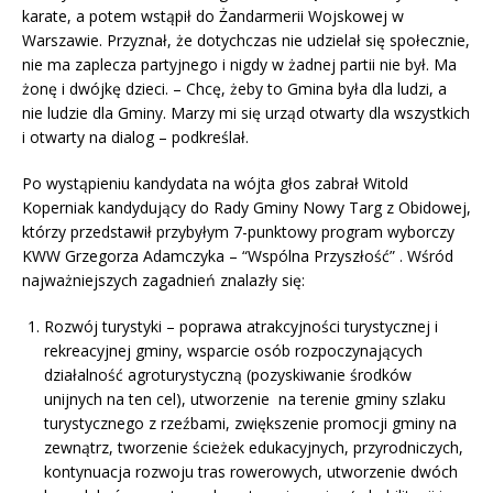
karate, a potem wstąpił do Żandarmerii Wojskowej w
Warszawie. Przyznał, że dotychczas nie udzielał się społecznie,
nie ma zaplecza partyjnego i nigdy w żadnej partii nie był. Ma
żonę i dwójkę dzieci. – Chcę, żeby to Gmina była dla ludzi, a
nie ludzie dla Gminy. Marzy mi się urząd otwarty dla wszystkich
i otwarty na dialog – podkreślał.
Po wystąpieniu kandydata na wójta głos zabrał Witold
Koperniak kandydujący do Rady Gminy Nowy Targ z Obidowej,
którzy przedstawił przybyłym 7-punktowy program wyborczy
KWW Grzegorza Adamczyka – “Wspólna Przyszłość” . Wśród
najważniejszych zagadnień znalazły się:
Rozwój turystyki – poprawa atrakcyjności turystycznej i
rekreacyjnej gminy, wsparcie osób rozpoczynających
działalność agroturystyczną (pozyskiwanie środków
unijnych na ten cel), utworzenie na terenie gminy szlaku
turystycznego z rzeźbami, zwiększenie promocji gminy na
zewnątrz, tworzenie ścieżek edukacyjnych, przyrodniczych,
kontynuacja rozwoju tras rowerowych, utworzenie dwóch