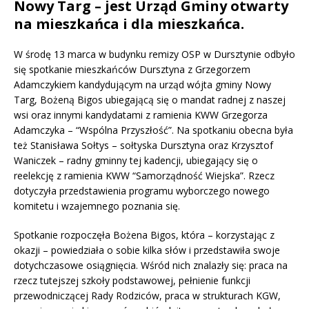
Nowy Targ – jest Urząd Gminy otwarty
na mieszkańca i dla mieszkańca.
W środę 13 marca w budynku remizy OSP w Dursztynie odbyło
się spotkanie mieszkańców Dursztyna z Grzegorzem
Adamczykiem kandydującym na urząd wójta gminy Nowy
Targ, Bożeną Bigos ubiegającą się o mandat radnej z naszej
wsi oraz innymi kandydatami z ramienia KWW Grzegorza
Adamczyka – “Wspólna Przyszłość”. Na spotkaniu obecna była
też Stanisława Sołtys – sołtyska Dursztyna oraz Krzysztof
Waniczek – radny gminny tej kadencji, ubiegający się o
reelekcję z ramienia KWW “Samorządność Wiejska”. Rzecz
dotyczyła przedstawienia programu wyborczego nowego
komitetu i wzajemnego poznania się.
Spotkanie rozpoczęła Bożena Bigos, która – korzystając z
okazji – powiedziała o sobie kilka słów i przedstawiła swoje
dotychczasowe osiągnięcia. Wśród nich znalazły się: praca na
rzecz tutejszej szkoły podstawowej, pełnienie funkcji
przewodniczącej Rady Rodziców, praca w strukturach KGW,