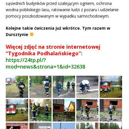
sąsiednich budynków przed szalejącym ogniem, ochrona
wodna pobliskiego lasu, ratowanie ludzi z pożaru i udzielanie
pomocy poszkodowanym w wypadku samochodowym.
Kolejne takie ćwiczenia już wkrótce. Tym razem w
Dursztynie
Więcej zdjęć na stronie internetowej
“Tygodnika Podhalańskiego”
:
https://24tp.pl/?
mod=news&strona=1&id=32638