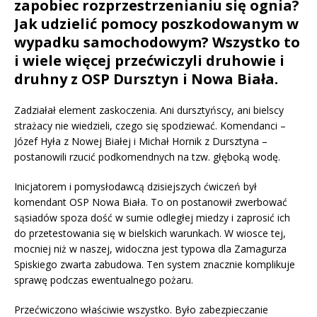
zapobiec rozprzestrzenianiu się ognia?
Jak udzielić pomocy poszkodowanym w
wypadku samochodowym? Wszystko to
i wiele więcej przećwiczyli druhowie i
druhny z OSP Dursztyn i Nowa Biała.
Zadziałał element zaskoczenia. Ani dursztyńscy, ani bielscy
strażacy nie wiedzieli, czego się spodziewać. Komendanci –
Józef Hyła z Nowej Białej i Michał Hornik z Dursztyna –
postanowili rzucić podkomendnych na tzw. głęboką wodę.
Inicjatorem i pomysłodawcą dzisiejszych ćwiczeń był
komendant OSP Nowa Biała. To on postanowił zwerbować
sąsiadów spoza dość w sumie odległej miedzy i zaprosić ich
do przetestowania się w bielskich warunkach. W wiosce tej,
mocniej niż w naszej, widoczna jest typowa dla Zamagurza
Spiskiego zwarta zabudowa. Ten system znacznie komplikuje
sprawę podczas ewentualnego pożaru.
Przećwiczono właściwie wszystko. Było zabezpieczanie