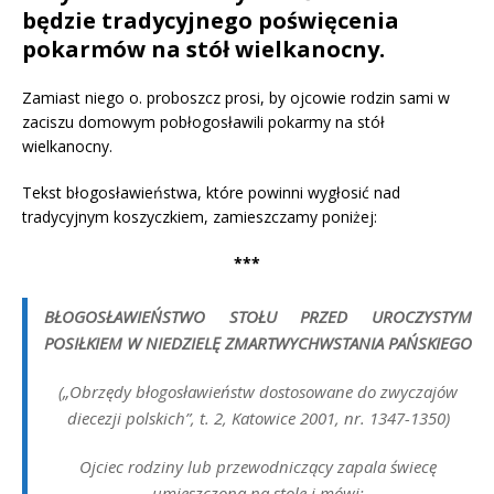
będzie tradycyjnego poświęcenia
pokarmów na stół wielkanocny.
Zamiast niego o. proboszcz prosi, by ojcowie rodzin sami w
zaciszu domowym pobłogosławili pokarmy na stół
wielkanocny.
Tekst błogosławieństwa, które powinni wygłosić nad
tradycyjnym koszyczkiem, zamieszczamy poniżej:
***
BŁOGOSŁAWIEŃSTWO STOŁU PRZED UROCZYSTYM
POSIŁKIEM W NIEDZIELĘ ZMARTWYCHWSTANIA PAŃSKIEGO
(„Obrzędy błogosławieństw dostosowane do zwyczajów
diecezji polskich”, t. 2, Katowice 2001, nr. 1347-1350)
Ojciec rodziny lub przewodniczący zapala świecę
umieszczoną na stole i mówi: