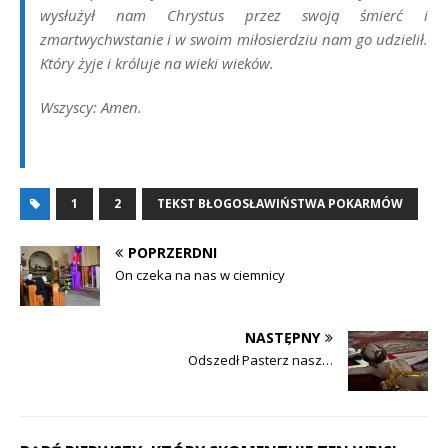
wysłużył nam Chrystus przez swoją śmierć i
zmartwychwstanie i w swoim miłosierdziu nam go udzielił.
Który żyje i króluje na wieki wieków.
Wszyscy: Amen.
1
2
TEKST BŁOGOSŁAWIŃSTWA POKARMÓW
POPRZERDNI
On czeka na nas w ciemnicy
NASTĘPNY
Odszedł Pasterz nasz…