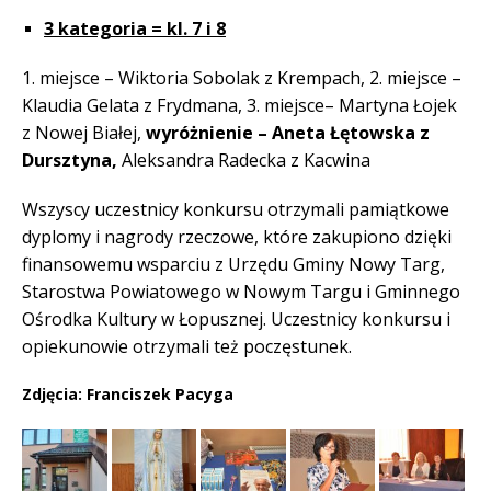
3 kategoria = kl. 7 i 8
1. miejsce – Wiktoria Sobolak z Krempach, 2. miejsce –
Klaudia Gelata z Frydmana, 3. miejsce– Martyna Łojek
z Nowej Białej,
wyróżnienie – Aneta Łętowska z
Dursztyna,
Aleksandra Radecka z Kacwina
Wszyscy uczestnicy konkursu otrzymali pamiątkowe
dyplomy i nagrody rzeczowe, które zakupiono dzięki
finansowemu wsparciu z Urzędu Gminy Nowy Targ,
Starostwa Powiatowego w Nowym Targu i Gminnego
Ośrodka Kultury w Łopusznej.
Uczestnicy konkursu i
opiekunowie otrzymali też poczęstunek.
Zdjęcia: Franciszek Pacyga