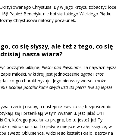
a Ukrzyżowanego Chrystusa! By w Jego Krzyżu zobaczyć łoże
,16)! Papież Benedykt nie boi się takiego Wielkiego Piątku.
złóżmy Chrystusowi miłosny pocałunek.
o, co się słyszy, ale też z tego, co się
 dzisiaj nasza wiara?
yć początek biblijnej
Pieśni nad Pieśniami
. Ta najważniejsza
zapis miłości, w której jest jednocześnie
agape
i
eros
.
ąda i co go charakteryzuje. Jego pierwszy werset może
mnie ucałuje pocałunkami swych ust! Bo piersi Twe są lepsze
żywa trzeciej osoby, a następnie zwraca się bezpośrednio
tykają się i przenikają w tym wyznaniu. Jest jakiś On i
kiś On, którego pocałunku pragnę, bo tu jesteś już Ty.
dzo jednoznaczna. To jedyne miejsce w całej księdze, w
bą swego Oblubieńca, widzi Jego kształt i ciało, patrzy na