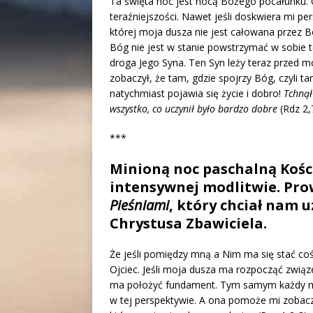
Ta święta noc jest nocą Bożego pocałunku. 
teraźniejszości. Nawet jeśli doskwiera mi per
której moja dusza nie jest całowana przez B
Bóg nie jest w stanie powstrzymać w sobie t
droga Jego Syna. Ten Syn leży teraz przed m
zobaczył, że tam, gdzie spojrzy Bóg, czyli 
natychmiast pojawia się życie i dobro!
Tchnął
wszystko, co uczynił było bardzo dobre
(Rdz 2,7
***
Minioną noc paschalną Kośció
intensywnej modlitwie. Pro
Pieśniami
, który chciał nam 
Chrystusa Zbawiciela.
Że jeśli pomiędzy mną a Nim ma się stać coś
Ojciec. Jeśli moja dusza ma rozpocząć zwią
ma położyć fundament. Tym samym każdy mój 
w tej perspektywie. A ona pomoże mi zobacz