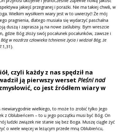
On przynosi ukojenie i jednocześnie zupełnie nową jakość
spektywa jakiejś przegranej i porażki. Nie ma takiej chwili, w
oga. Wielkim wysiłkiem wiary jest w to uwierzyć! Że mój
ego pragnienia, dlatego musiała się wydarzyć paschalna
oją duszą i zaprasza ją na nowe zaślubiny. Bym wreszcie
tam, gdzie Bóg złoży swój pocałunek pocałunków, zawsze i
 Bóg w nozdrza człowieka tchnienie życia i widział Bóg, że
.1,31).
ł, czyli każdy z nas spędził na
wadził ją pierwszy werset
Pieśni nad
uzmysłowić, co jest źródłem wiary w
 niewiarygodnie wielkiego, to może to zrobić tylko Jego
zek z Oblubieńcem – to u jego początku musi być Bóg. On
ludzki związek nie stanie się bez Boga. Muszę ciągle żyć
yć o wiele więcej w leżącym przede mną Oblubieńcu,