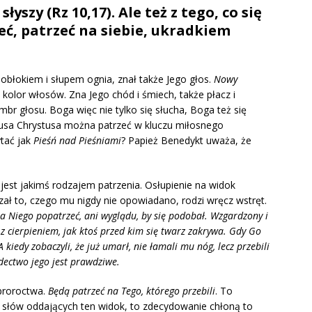
słyszy (Rz 10,17). Ale też z tego, co się
ieć, patrzeć na siebie, ukradkiem
 obłokiem i słupem ognia, znał także Jego głos.
Nowy
i kolor włosów. Zna Jego chód i śmiech, także płacz i
mbr głosu. Boga więc nie tylko się słucha, Boga też się
zusa Chrystusa można patrzeć w kluczu miłosnego
tać jak
Pieśń nad Pieśniami
? Papież Benedykt uważa, że
 jest jakimś rodzajem patrzenia. Osłupienie na widok
zał to, czego mu nigdy nie opowiadano, rodzi wręcz wstręt.
a Niego popatrzeć, ani wyglądu, by się podobał. Wzgardzony i
 z cierpieniem, jak ktoś przed kim się twarz zakrywa. Gdy Go
 kiedy zobaczyli, że już umarł, nie łamali mu nóg, lecz przebili
adectwo jego jest prawdziwe.
proroctwa.
Będą patrzeć na Tego, którego przebili
. To
le słów oddających ten widok, to zdecydowanie chłoną to