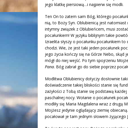
jego klatkę piersiową…i najpierw się modli.
Ten On to zatem sam Bóg, którego pocałunku 
nią, to Boży Syn. Oblubienicą jest natomiast
intymny związek z Oblubieńcem, musi zostać 
pocałunkiem! W języku biblijnym takie powtó
Izraelita słyszy o pocałunku pocałunkiem to
chodzi. Wie, że jest taki jeden pocałunek po
jego życia kończy się na Górze Nebo, skąd je
mógł do niej wejść. Po tym spojrzeniu Mojże
Pana
. Bóg zabrał go do siebie poprzez pocał
Modlitwa Oblubienicy dotyczy dosłownie tak
doświadczenie takiej bliskości stanie się fu
zażyłości z Tobą stanie się podstawą każdej i
paschalnej nocy. Wołanie o pocałunek pocału
modliły się Maria Magdalena wraz z drugą Ma
Mojżesz jedynie oglądający ziemię obiecaną. 
pocałował je tam jednym słowem żyjącego Jez