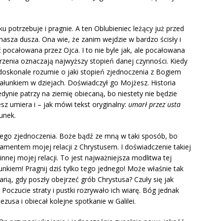
potrzebuje i pragnie. A ten Oblubieniec leżący już przed
 nasza dusza. Ona wie, że zanim wejdzie w bardzo ścisły i
pocałowana przez Ojca. I to nie byle jak, ale pocałowana
rzenia oznaczają najwyższy stopień danej czynności. Kiedy
 doskonale rozumie o jaki stopień zjednoczenia z Bogiem
całunkiem w dziejach. Doświadczył go Mojżesz. Historia
dynie patrzy na ziemię obiecaną, bo niestety nie będzie
sz umiera i – jak mówi tekst oryginalny:
umarł przez usta
unek.
iego zjednoczenia. Boże bądź ze mną w taki sposób, bo
ndamentem mojej relacji z Chrystusem. I doświadczenie takiej
nnej mojej relacji. To jest najważniejsza modlitwa tej
nkiem! Pragnij dziś tylko tego jednego! Może właśnie tak
rią, gdy poszły obejrzeć grób Chrystusa? Czuły się jak
Poczucie straty i pustki rozrywało ich wiarę. Bóg jednak
usa i obiecał kolejne spotkanie w Galilei.