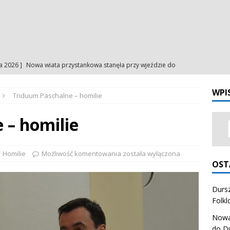
ia 2026 ]
Nowa wiata przystankowa stanęła przy wjeździe do
a
NA BIEŻĄCO
WPI
Triduum Paschalne – homilie
ia 2026 ]
Uroczystość Matki Bożej Anielskiej – intencje
INTENCJE
ia 2026 ]
Uroczystość Matki Bożej Anielskiej – ogłoszenia
 – homilie
NIA
ia 2026 ]
Odpust Porcjunkuli. Uczciliśmy Matkę Bożą Anielską
Homilie
Możliwość komentowania
została wyłączona
OST
NIA
ia 2026 ]
Dursztynianki z pierwszym miejscem na Festiwalu
Dursz
Folkl
órali Polskich
ZESPÓŁ REGIONALNY "HONAJ"
Nowa 
do D