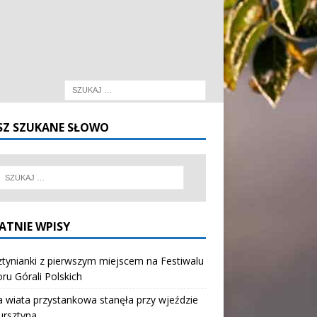
SZ SZUKANE SŁOWO
ATNIE WPISY
tynianki z pierwszym miejscem na Festiwalu
oru Górali Polskich
wiata przystankowa stanęła przy wjeździe
ursztyna