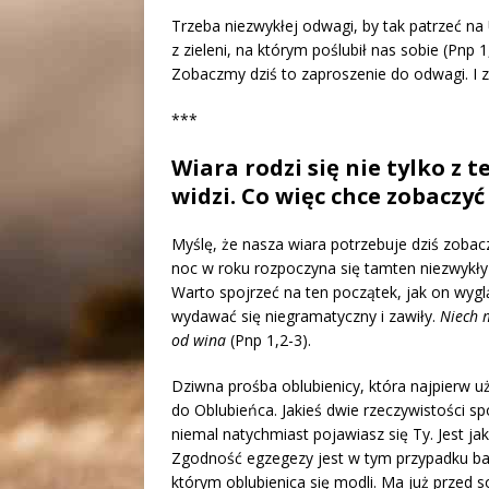
Trzeba niezwykłej odwagi, by tak patrzeć n
z zieleni, na którym poślubił nas sobie (Pnp 1
Zobaczmy dziś to zaproszenie do odwagi. I 
***
Wiara rodzi się nie tylko z teg
widzi. Co więc chce zobaczyć
Myślę, że nasza wiara potrzebuje dziś zobacz
noc w roku rozpoczyna się tamten niezwykły 
Warto spojrzeć na ten początek, jak on wygl
wydawać się niegramatyczny i zawiły.
Niech 
od wina
(Pnp 1,2-3).
Dziwna prośba oblubienicy, która najpierw u
do Oblubieńca. Jakieś dwie rzeczywistości spo
niemal natychmiast pojawiasz się Ty. Jest ja
Zgodność egzegezy jest w tym przypadku bar
którym oblubienica się modli. Ma już przed so