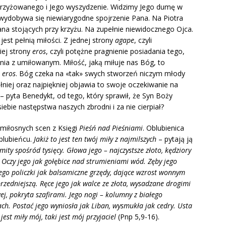
Ukrzyżowanego i Jego wyszydzenie. Widzimy Jego dumę w
wydobywa się niewiarygodne spojrzenie Pana. Na Piotra
ana stojących przy krzyżu. Na zupełnie niewidocznego Ojca.
jest pełnią miłości. Z jednej strony
agape
, czyli
iej strony
eros
, czyli potężne pragnienie posiadania tego,
enia z umiłowanym. Miłość, jaką miłuje nas Bóg, to
e
eros
. Bóg czeka na «tak» swych stworzeń niczym młody
ełniej oraz najpiękniej objawia to swoje oczekiwanie na
– pyta Benedykt, od tego, który sprawił, że Syn Boży
siebie następstwa naszych zbrodni i za nie cierpiał?
 miłosnych scen z Księgi
Pieśń nad Pieśniami
. Oblubienica
Oblubieńcu.
Jakiż to jest ten twój miły z najmilszych
– pytają ją
ity spośród tysięcy. Głowa jego – najczystsze złoto, kędziory
. Oczy jego jak gołębice nad strumieniami wód. Zęby jego
go policzki jak balsamiczne grzędy, dające wzrost wonnym
jprzedniejszą. Ręce jego jak walce ze złota, wysadzane drogimi
ej, pokryta szafirami. Jego nogi – kolumny z białego
h. Postać jego wyniosła jak Liban, wysmukła jak cedry. Usta
jest miły mój, taki jest mój przyjaciel
(Pnp 5,9-16).