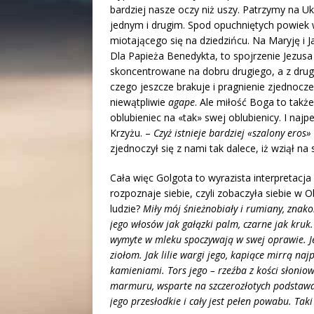
bardziej nasze oczy niż uszy. Patrzymy na 
jednym i drugim. Spod opuchniętych powiek 
miotającego się na dziedzińcu. Na Maryję i J
Dla Papieża Benedykta, to spojrzenie Jezusa 
skoncentrowane na dobru drugiego, a z drug
czego jeszcze brakuje i pragnienie zjednocz
niewątpliwie
agape
. Ale miłość Boga to takż
oblubieniec na «tak» swej oblubienicy. I najp
Krzyżu. –
Czyż istnieje bardziej «szalony eros»
zjednoczył się z nami tak dalece, iż wziął na 
Cała więc Golgota to wyrazista interpretacja
rozpoznaje siebie, czyli zobaczyła siebie w 
ludzie?
Miły mój śnieżnobiały i rumiany, znakom
jego włosów jak gałązki palm, czarne jak kruk
wymyte w mleku spoczywają w swej oprawie. Je
ziołom. Jak lilie wargi jego, kapiące mirrą na
kamieniami. Tors jego – rzeźba z kości słoniow
marmuru, wsparte na szczerozłotych podstawac
jego przesłodkie i cały jest pełen powabu. Taki 