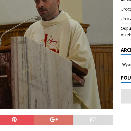
Urocz
Urocz
Odpus
Aniel
ARC
POL