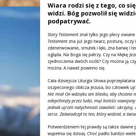
Wiara rodzi się z tego, co się 
widzi. Bóg pozwolił się widz
podpatrywać.
Stary Testament
znał tylko Jego plecy owiane
Testament
zna już Jego twarz, posturę, oczy 
zdenerwowanie, smutek i lęki, zna barwę i te
ogląda. Na Boga się patrzy. Czy na Mękę Je
zjednoczenia dwóch osób? Czy można ją czy
można. A nawet powinno się.
Cała dzisiejsza Liturgia Słowa poprzeplatana
oszpeconego oblicza Jezusa, bo człowiek ujr
Nie miał On wdzięku ani blasku, aby chciano n
odepchnięty przez ludzi, mąż boleści oswojony
jednak ujrzeli natychmiast zawołali: ukrzyżuj. A
serce. Zaświadczył to ten, który widział, a świ
Potwierdzeniem tej prawdy są także dawne 
wypełnia się dzisiaj. Choć padło bardzo wie