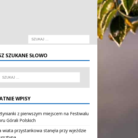
SZ SZUKANE SŁOWO
ATNIE WPISY
tynianki z pierwszym miejscem na Festiwalu
oru Górali Polskich
wiata przystankowa stanęła przy wjeździe
ursztyna