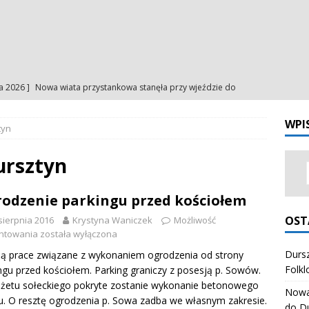
ia 2026 ]
Nowa wiata przystankowa stanęła przy wjeździe do
a
NA BIEŻĄCO
WPI
tyn
ia 2026 ]
Uroczystość Matki Bożej Anielskiej – intencje
INTENCJE
ia 2026 ]
Uroczystość Matki Bożej Anielskiej – ogłoszenia
ursztyn
NIA
odzenie parkingu przed kościołem
ia 2026 ]
Odpust Porcjunkuli. Uczciliśmy Matkę Bożą Anielską
OST
sierpnia 2016
Krystyna Waniczek
Możliwość
NIA
ntowania
została wyłączona
ia 2026 ]
Dursztynianki z pierwszym miejscem na Festiwalu
Dursz
ą prace związane z wykonaniem ogrodzenia od strony
Folkl
ngu przed kościołem. Parking graniczy z posesją p. Sowów.
órali Polskich
ZESPÓŁ REGIONALNY "HONAJ"
żetu sołeckiego pokryte zostanie wykonanie betonowego
Nowa 
. O resztę ogrodzenia p. Sowa zadba we własnym zakresie.
do D