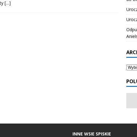
ty
[…]
Urocz
Urocz
Odpus
Aniel
ARC
POL
INNE WSIE SPISKIE