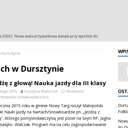
ia 2026 ]
Nowa wiata przystankowa stanęła przy wjeździe do
a
NA BIEŻĄCO
WPI
w Dursztynie
ia 2026 ]
Uroczystość Matki Bożej Anielskiej – intencje
INTENCJE
ia 2026 ]
Uroczystość Matki Bożej Anielskiej – ogłoszenia
ach w Dursztynie
NIA
dżę z głową! Nauka jazdy dla III klasy
ia 2026 ]
Odpust Porcjunkuli. Uczciliśmy Matkę Bożą Anielską
OST
utego 2015
Krystyna Waniczek
Możliwość
NIA
ntowania
została wyłączona
ia 2026 ]
Dursztynianki z pierwszym miejscem na Festiwalu
Dursz
ycznia 2015 roku w gminie Nowy Targ ruszył Małopolski
Folkl
kt Nauki Jazdy na Nartach/Snowboardzie pn. „Jeżdżę z
órali Polskich
ZESPÓŁ REGIONALNY "HONAJ"
”, którego pomysłodawczynią jest poseł na Sejm RP, Jagna
Nowa 
ułajtis- Walczak. Program ma na celu zagospodarowanie
do D