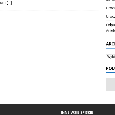
ciom
[…]
Urocz
Urocz
Odpus
Aniel
ARC
POL
INNE WSIE SPISKIE