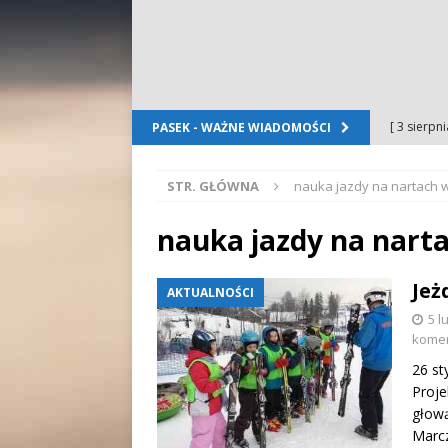
[ 3 sierpn
PASEK - WAŻNE WIADOMOŚCI
Dursztyn
STR. GŁÓWNA
nauka jazdy na nartach 
[ 2 sierpn
[ 2 sierpn
nauka jazdy na nart
OGŁOSZE
Jeż
AKTUALNOŚCI
[ 2 sierpn
5 l
WYDARZE
kome
[ 5 sierpn
26 st
Proje
Folkloru G
głową
Marcz