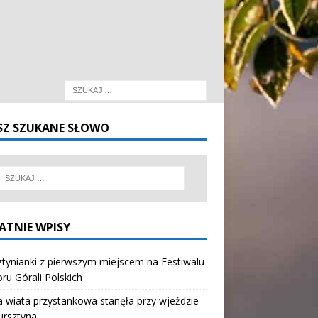
SZ SZUKANE SŁOWO
ATNIE WPISY
tynianki z pierwszym miejscem na Festiwalu
oru Górali Polskich
wiata przystankowa stanęła przy wjeździe
ursztyna