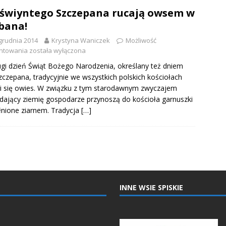
świyntego Szczepana rucają owsem w
bana!
grudnia 2014
Krystyna Waniczek
Możliwość
ntowania
została wyłączona
gi dzień Świąt Bożego Narodzenia, określany też dniem
zczepana, tradycyjnie we wszystkich polskich kościołach
i się owies. W związku z tym starodawnym zwyczajem
dający ziemię gospodarze przynoszą do kościoła garnuszki
nione ziarnem. Tradycja
[…]
INNE WSIE SPISKIE