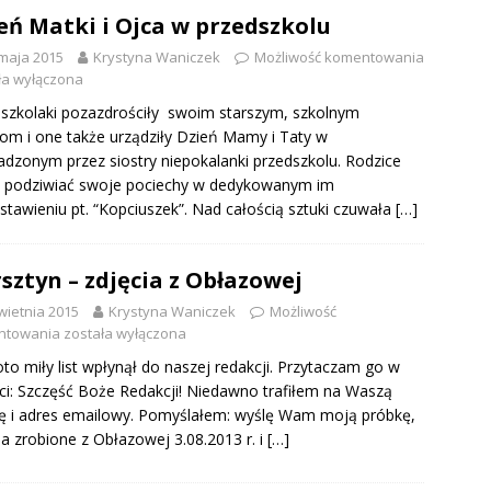
eń Matki i Ojca w przedszkolu
maja 2015
Krystyna Waniczek
Możliwość komentowania
ła wyłączona
szkolaki pozazdrościły swoim starszym, szkolnym
om i one także urządziły Dzień Mamy i Taty w
dzonym przez siostry niepokalanki przedszkolu. Rodzice
i podziwiać swoje pociechy w dedykowanym im
stawieniu pt. “Kopciuszek”. Nad całością sztuki czuwała
[…]
sztyn – zdjęcia z Obłazowej
wietnia 2015
Krystyna Waniczek
Możliwość
ntowania
została wyłączona
oto miły list wpłynął do naszej redakcji. Przytaczam go w
ci: Szczęść Boże Redakcji! Niedawno trafiłem na Waszą
ę i adres emailowy. Pomyślałem: wyślę Wam moją próbkę,
ia zrobione z Obłazowej 3.08.2013 r. i
[…]