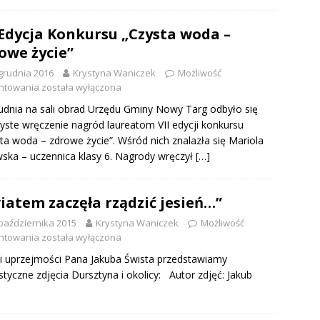
 Edycja Konkursu „Czysta woda –
owe życie”
grudnia 2016
Krystyna Waniczek
Możliwość
ntowania
została wyłączona
udnia na sali obrad Urzędu Gminy Nowy Targ odbyło się
yste wręczenie nagród laureatom VII edycji konkursu
ta woda – zdrowe życie”. Wśród nich znalazła się Mariola
ska – uczennica klasy 6. Nagrody wręczył
[…]
iatem zaczęła rządzić jesień…”
października 2015
Krystyna Waniczek
Możliwość
ntowania
została wyłączona
i uprzejmości Pana Jakuba Śwista przedstawiamy
styczne zdjęcia Dursztyna i okolicy: Autor zdjęć: Jakub
t