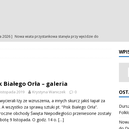
ia 2026 ]
Nowa wiata przystankowa stanęła przy wjeździe do
a
NA BIEŻĄCO
WPI
ia 2026 ]
Uroczystość Matki Bożej Anielskiej – intencje
INTENCJE
ia 2026 ]
Uroczystość Matki Bożej Anielskiej – ogłoszenia
NIA
k Białego Orła – galeria
ia 2026 ]
Odpust Porcjunkuli. Uczciliśmy Matkę Bożą Anielską
OST
listopada 2019
Krystyna Waniczek
0
NIA
 wycierali łzy ze wzruszenia, a innych skurcz jakiś łapał za
ia 2026 ]
Dursztynianki z pierwszym miejscem na Festiwalu
Dursz
. A wszystko za sprawą sztuki pt. “Pisk Białego Orła”.
Folkl
oczne obchody Święta Niepodległości przeniesione zostały
órali Polskich
ZESPÓŁ REGIONALNY "HONAJ"
botę 9 listopada. O godz. 14 o.
[…]
Nowa 
do D