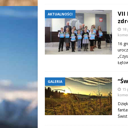
VII
AKTUALNOŚCI
zdr
18 
kome
16 gr
urocz
„Czys
Łętow
“Św
GALERIA
15 
kome
Dzięk
fanta
Świs