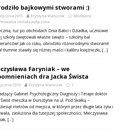
odziło bajkowymi stworami :)
stycznia 2015
Krystyna Waniczek
Możliwość
ntowania
została wyłączona
ycznia, tuż po obchodach Dnia Babci i Dziadka, uczniowie
j szkoły świętowali własne święto – szkolny bal
ierańców! Jak co roku, obrodziło różnorodnymi stworami!
l tłumnie stawiły się różnej maści i kalibru księżniczki,
[…]
czysława Faryniak – we
omnieniach dra Jacka Śwista
tycznia 2015
Krystyna Waniczek
1
dzący Gabinet Psychologiczny Diagnozy i Terapii doktor
 Świst mieszka w Dursztynie na ul. Pod Skałką –
dziesiąt metrów od miejsca, w którym przez długie lata żyła i
wała, zasłużona dla tutejszej społeczności, Mieczysława
iak,
[…]