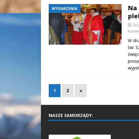
Na 
WYDARZENIA
ple
26 
kome
W dru
św. S
święc
posia
wypeł
1
2
»
NASZE SAMORZĄDY: