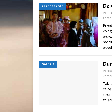
Dzi
PRZEDSZKOLE
30 
zosta
Przed
koleg
prowa
mogl
przed
Dur
GALERIA
8 k
kome
Taki 
całoś
stron
zdjęc