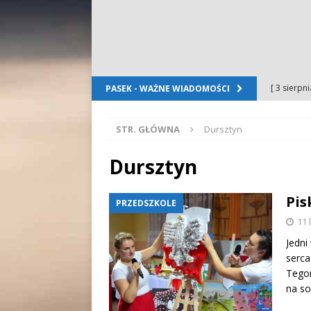
[ 3 sierpn
PASEK - WAŻNE WIADOMOŚCI
Dursztyn
STR. GŁÓWNA
Dursztyn
[ 2 sierpn
[ 2 sierpn
Dursztyn
OGŁOSZE
Pis
PRZEDSZKOLE
[ 2 sierpn
11 
WYDARZE
Jedni
[ 5 sierpn
serca
Tegor
Folkloru G
na so