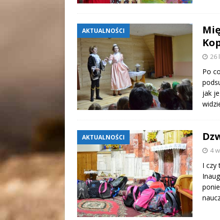
Mię
AKTUALNOŚCI
Kop
26 
Po co
podsu
jak j
widzi
Dzw
AKTUALNOŚCI
4 w
I czy
Inaug
ponie
naucz