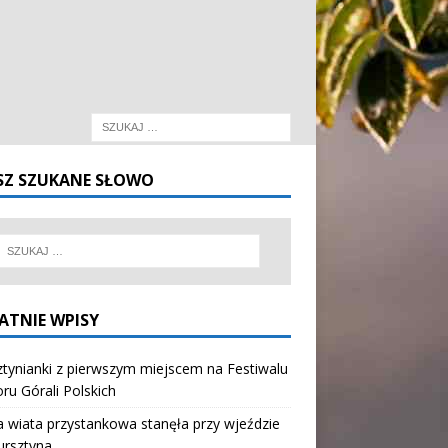
SZ SZUKANE SŁOWO
ATNIE WPISY
tynianki z pierwszym miejscem na Festiwalu
oru Górali Polskich
wiata przystankowa stanęła przy wjeździe
ursztyna