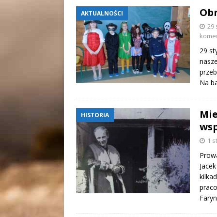
Obr
AKTUALNOŚCI
29 
kome
29 st
nasze
przeb
Na ba
Mie
HISTORIA
wsp
1 s
Prowa
Jacek
kilka
praco
Faryn