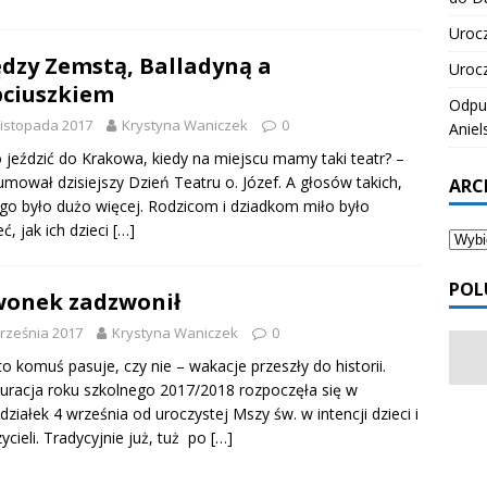
Urocz
dzy Zemstą, Balladyną a
Urocz
ciuszkiem
Odpus
listopada 2017
Krystyna Waniczek
0
Aniel
 jeździć do Krakowa, kiedy na miejscu mamy taki teatr? –
mował dzisiejszy Dzień Teatru o. Józef. A głosów takich,
ARC
ego było dużo więcej. Rodzicom i dziadkom miło było
eć, jak ich dzieci
[…]
POL
onek zadzwonił
rześnia 2017
Krystyna Waniczek
0
 to komuś pasuje, czy nie – wakacje przeszły do historii.
uracja roku szkolnego 2017/2018 rozpoczęła się w
działek 4 września od uroczystej Mszy św. w intencji dzieci i
ycieli. Tradycyjnie już, tuż po
[…]