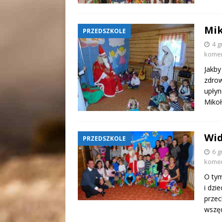
Mik
PRZEDSZKOLE
4 g
kome
Jakby
zdrow
upłyn
Mikoł
Wid
PRZEDSZKOLE
6 g
kome
O tym
i dzi
przec
wszęd