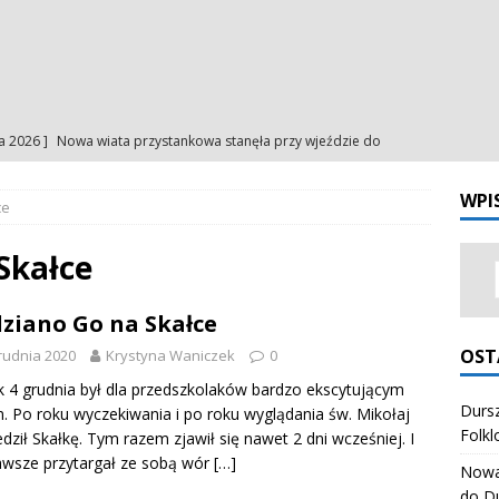
ia 2026 ]
Nowa wiata przystankowa stanęła przy wjeździe do
a
NA BIEŻĄCO
WPI
ce
ia 2026 ]
Uroczystość Matki Bożej Anielskiej – intencje
INTENCJE
ia 2026 ]
Uroczystość Matki Bożej Anielskiej – ogłoszenia
Skałce
NIA
ziano Go na Skałce
ia 2026 ]
Odpust Porcjunkuli. Uczciliśmy Matkę Bożą Anielską
OST
rudnia 2020
Krystyna Waniczek
0
NIA
k 4 grudnia był dla przedszkolaków bardzo ekscytującym
ia 2026 ]
Dursztynianki z pierwszym miejscem na Festiwalu
Dursz
. Po roku wyczekiwania i po roku wyglądania św. Mikołaj
Folkl
dził Skałkę. Tym razem zjawił się nawet 2 dni wcześniej. I
órali Polskich
ZESPÓŁ REGIONALNY "HONAJ"
awsze przytargał ze sobą wór
[…]
Nowa 
do D