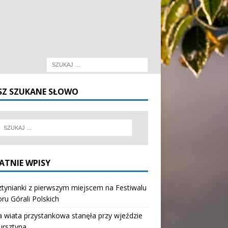
SZ SZUKANE SŁOWO
ATNIE WPISY
tynianki z pierwszym miejscem na Festiwalu
oru Górali Polskich
wiata przystankowa stanęła przy wjeździe
ursztyna