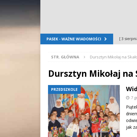
[ 3 sierpn
PASEK - WAŻNE WIADOMOŚCI
Dursztyn
STR. GŁÓWNA
Dursztyn Mikołaj na Skał
[ 2 sierpn
[ 2 sierpn
Dursztyn Mikołaj na 
OGŁOSZE
Wid
PRZEDSZKOLE
[ 2 sierpn
7 g
WYDARZE
Piąte
[ 5 sierpn
dniem
odwie
Folkloru G
jak z