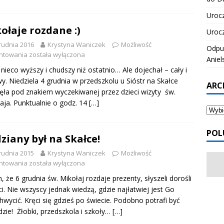
Urocz
ołaje rozdane :)
Urocz
rudnia 2016
Krystyna Waniczek
Możliwość
Odpus
ntowania
została wyłączona
Aniel
 nieco wyższy i chudszy niż ostatnio… Ale dojechał – cały i
y. Niedziela 4 grudnia w przedszkolu u Sióstr na Skałce
ARC
ęła pod znakiem wyczekiwanej przez dzieci wizyty św.
aja. Punktualnie o godz. 14
[…]
POL
ziany był na Skałce!
rudnia 2015
Krystyna Waniczek
Możliwość
ntowania
została wyłączona
, że 6 grudnia św. Mikołaj rozdaje prezenty, słyszeli dorośli
eci. Nie wszyscy jednak wiedzą, gdzie najłatwiej jest Go
hwycić. Kręci się gdzieś po świecie. Podobno potrafi być
zie! Żłobki, przedszkola i szkoły…
[…]