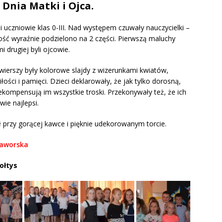
 Dnia Matki i Ojca.
uczniowie klas 0-III. Nad występem czuwały nauczycielki –
ość wyraźnie podzielono na 2 części. Pierwszą maluchy
rugiej byli ojcowie.
wierszy były kolorowe slajdy z wizerunkami kwiatów,
ści i pamięci. Dzieci deklarowały, że jak tylko dorosną,
rekompensują im wszystkie troski. Przekonywały też, że ich
wie najlepsi.
ł przy gorącej kawce i pięknie udekorowanym torcie.
Jaworska
ołtys