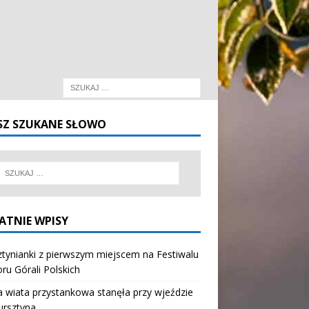
SZ SZUKANE SŁOWO
ATNIE WPISY
tynianki z pierwszym miejscem na Festiwalu
oru Górali Polskich
wiata przystankowa stanęła przy wjeździe
ursztyna