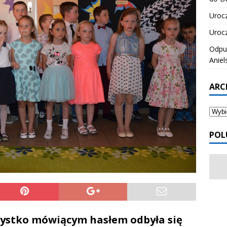
Urocz
Urocz
Odpus
Aniel
ARC
POL
zystko mówiącym hasłem odbyła się