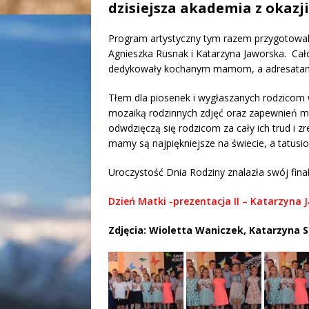
dzisiejsza akademia z okazji
Program artystyczny tym razem przygotowali 
Agnieszka Rusnak i Katarzyna Jaworska. Cał
dedykowały kochanym mamom, a adresatami d
Tłem dla piosenek i wygłaszanych rodzicom 
mozaiką rodzinnych zdjęć oraz zapewnień miło
odwdzięczą się rodzicom za cały ich trud i z
mamy są najpiękniejsze na świecie, a tatusio
Uroczystość Dnia Rodziny znalazła swój fina
Dzień Matki -prezentacja II – Katarzyna 
Zdjęcia: Wioletta Waniczek, Katarzyna S