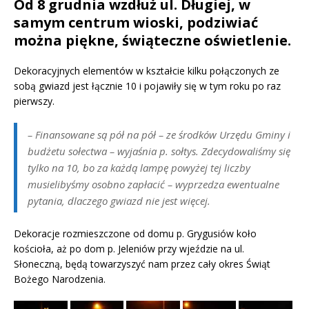
Od 8 grudnia wzdłuż ul. Długiej, w
samym centrum wioski, podziwiać
można piękne, świąteczne oświetlenie.
Dekoracyjnych elementów w kształcie kilku połączonych ze
sobą gwiazd jest łącznie 10 i pojawiły się w tym roku po raz
pierwszy.
–
Finansowane są pół na pół – ze środków Urzędu Gminy i
budżetu sołectwa –
wyjaśnia p. sołtys.
Zdecydowaliśmy się
tylko na 10, bo za każdą lampę powyżej tej liczby
musielibyśmy osobno zapłacić –
wyprzedza ewentualne
pytania, dlaczego gwiazd nie jest więcej.
Dekoracje rozmieszczone od domu p. Grygusiów koło
kościoła, aż po dom p. Jeleniów przy wjeździe na ul.
Słoneczną, będą towarzyszyć nam przez cały okres Świąt
Bożego Narodzenia.