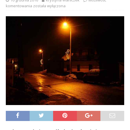
10 grudnia 2016
Krystyna Waniczek
Możliwość
komentowania
została wyłączona