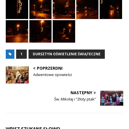
1
DURSZTYN OŚWIETLENIE ŚWIĄTECZNE
POPRZERDNI
Adwentowe opowieści
NASTĘPNY
Św. Mikołaj i “Złoty ptak”
WPISZ SZUKANE SŁOWO