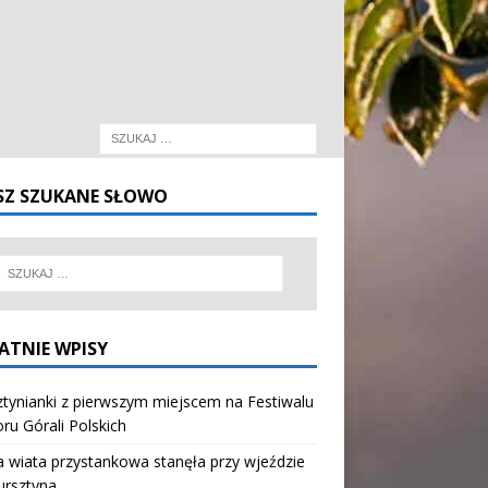
SZ SZUKANE SŁOWO
ATNIE WPISY
tynianki z pierwszym miejscem na Festiwalu
oru Górali Polskich
wiata przystankowa stanęła przy wjeździe
ursztyna