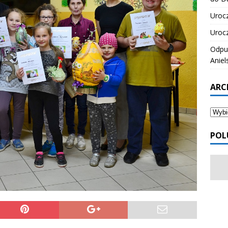
Urocz
Urocz
Odpus
Aniel
ARC
POL