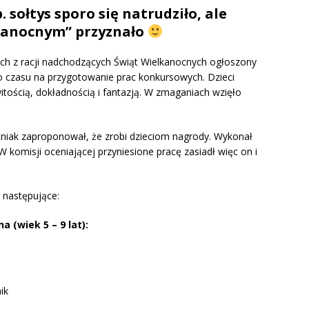
p. sołtys sporo się natrudziło, ale
kanocnym” przyznało
ch z racji nadchodzących Świąt Wielkanocnych ogłoszony
ro czasu na przygotowanie prac konkursowych. Dzieci
tością, dokładnością i fantazją. W zmaganiach wzięło
tniak zaproponował, że zrobi dzieciom nagrody. Wykonał
 W komisji oceniającej przyniesione pracę zasiadł więc on i
y następujące:
a (wiek 5 – 9 lat):
ik