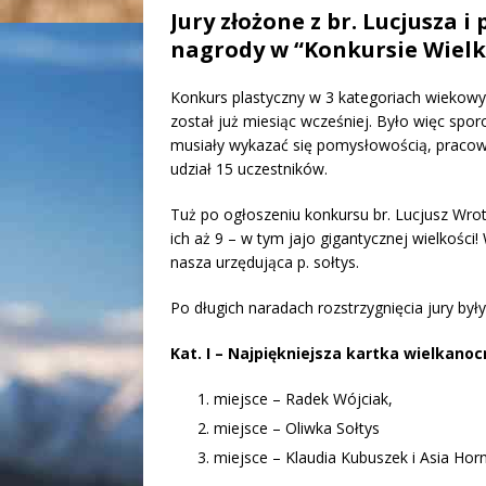
Jury złożone z br. Lucjusza i 
nagrody w “Konkursie Wiel
Konkurs plastyczny w 3 kategoriach wiekowy
został już miesiąc wcześniej. Było więc spo
musiały wykazać się pomysłowością, pracowi
udział 15 uczestników.
Tuż po ogłoszeniu konkursu br. Lucjusz Wro
ich aż 9 – w tym jajo gigantycznej wielkości!
nasza urzędująca p. sołtys.
Po długich naradach rozstrzygnięcia jury był
Kat. I – Najpiękniejsza kartka wielkanocn
miejsce – Radek Wójciak,
miejsce – Oliwka Sołtys
miejsce – Klaudia Kubuszek i Asia Horn