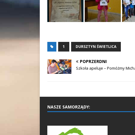
1
DURSZTYN ŚWIETLICA
POPRZERDNI
Szkoła apeluje – Pomóżmy Micha
NASZE SAMORZĄDY: