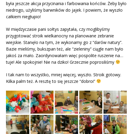
była jeszcze akcja przycinania i farbowania końców. Żeby było
niedrogo, użyliśmy barwników do jajek. I powiem, że wyszło
całkiem niegłupio!
W międzyczasie pani sołtys zapytała, czy moglibyśmy
przygotować stroik wielkanocny na planowane zebranie
wiejskie. Stanęło na tym, że wykonamy go z “darów natury”.
Bazie mieliśmy, bukszpan też, ale “zieleniny” ciągle nam było
jakoś za mało. Zaordynowałam więc pospolite ruszenie na…
tuje! Ale spokojnie! Nie na dziko! Grzecznie poprosiliśmy
I tak nam to wszystko, mniej więcej, wyszło. Stroik gotowy.
Kilka palm też. A resztę to się jeszcze “dobroi”