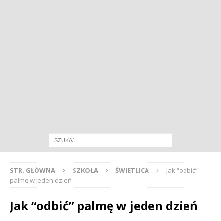
STR. GŁÓWNA
SZKOŁA
ŚWIETLICA
Jak “odbić”
palmę w jeden dzień
Jak “odbić” palmę w jeden dzień