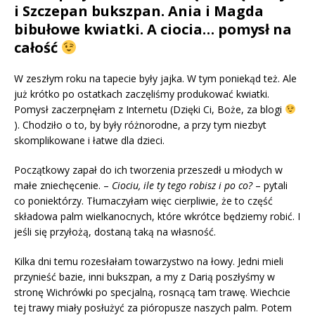
i Szczepan bukszpan. Ania i Magda
bibułowe kwiatki. A ciocia… pomysł na
całość
W zeszłym roku na tapecie były jajka. W tym poniekąd też. Ale
już krótko po ostatkach zaczęliśmy produkować kwiatki.
Pomysł zaczerpnęłam z Internetu (Dzięki Ci, Boże, za blogi
). Chodziło o to, by były różnorodne, a przy tym niezbyt
skomplikowane i łatwe dla dzieci.
Początkowy zapał do ich tworzenia przeszedł u młodych w
małe zniechęcenie. –
Ciociu, ile ty tego robisz i po co?
– pytali
co poniektórzy. Tłumaczyłam więc cierpliwie, że to część
składowa palm wielkanocnych, które wkrótce będziemy robić. I
jeśli się przyłożą, dostaną taką na własność.
Kilka dni temu rozesłałam towarzystwo na łowy. Jedni mieli
przynieść bazie, inni bukszpan, a my z Darią poszłyśmy w
stronę Wichrówki po specjalną, rosnącą tam trawę. Wiechcie
tej trawy miały posłużyć za pióropusze naszych palm. Potem