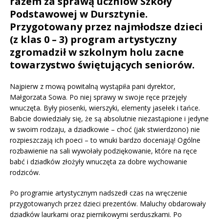
razem za sprawą uczniów Szkoły
Podstawowej w Dursztynie.
Przygotowany przez najmłodsze dzieci
(z klas 0 – 3) program artystyczny
zgromadził w szkolnym holu zacne
towarzystwo świętujących seniorów.
Najpierw z mową powitalną wystąpiła pani dyrektor,
Małgorzata Sowa. Po niej sprawy w swoje ręce przejęły
wnuczęta. Były piosenki, wierszyki, elementy jasełek i tańce.
Babcie dowiedziały się, że są absolutnie niezastąpione i jedyne
w swoim rodzaju, a dziadkowie – choć (jak stwierdzono) nie
rozpieszczają ich poeci – to wnuki bardzo doceniają! Ogólne
rozbawienie na sali wywołały podziękowanie, które na ręce
babć i dziadków złożyły wnuczęta za dobre wychowanie
rodziców.
Po programie artystycznym nadszedł czas na wręczenie
przygotowanych przez dzieci prezentów. Maluchy obdarowały
dziadków laurkami oraz piernikowymi serduszkami. Po