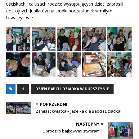
uściskach i całusach rodzice występujących dzieci zaprosili
dostojnych Jubilatów na słodki poczęstunek w miłym
towarzystwie.
1
DZIEN BABCI I DZIADKA W DURSZTYNIE
POPRZERDNI
Zamiast kwiatka – jasełka dla Babci i Dziadka!
NASTĘPNY
Obrodziło bajkowymi stworami :)