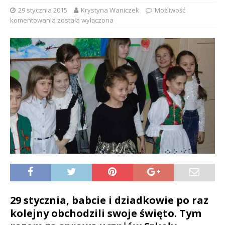
29 stycznia 2015
Krystyna Waniczek
Możliwość
komentowania
została wyłączona
29 stycznia, babcie i dziadkowie po raz
kolejny obchodzili swoje święto. Tym