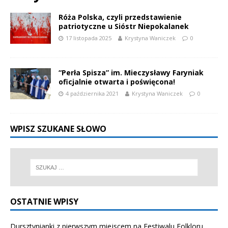
Róża Polska, czyli przedstawienie
patriotyczne u Sióstr Niepokalanek
17 listopada 2025
Krystyna Waniczek
0
“Perła Spisza” im. Mieczysławy Faryniak
oficjalnie otwarta i poświęcona!
4 października 2021
Krystyna Waniczek
0
WPISZ SZUKANE SŁOWO
OSTATNIE WPISY
Dursztynianki z pierwszym miejscem na Festiwalu Folkloru