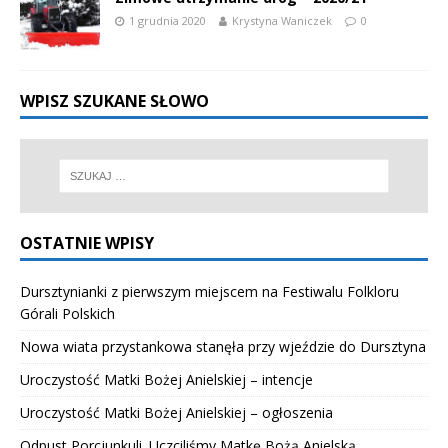
1 grudnia 2020
Krystyna Waniczek
0
WPISZ SZUKANE SŁOWO
OSTATNIE WPISY
Dursztynianki z pierwszym miejscem na Festiwalu Folkloru
Górali Polskich
Nowa wiata przystankowa stanęła przy wjeździe do Dursztyna
Uroczystość Matki Bożej Anielskiej – intencje
Uroczystość Matki Bożej Anielskiej – ogłoszenia
Odpust Porcjunkuli. Uczciliśmy Matkę Bożą Anielską