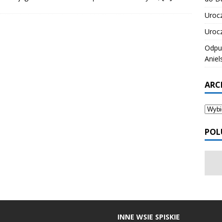
Urocz
Urocz
Odpus
Aniel
ARC
POL
INNE WSIE SPISKIE