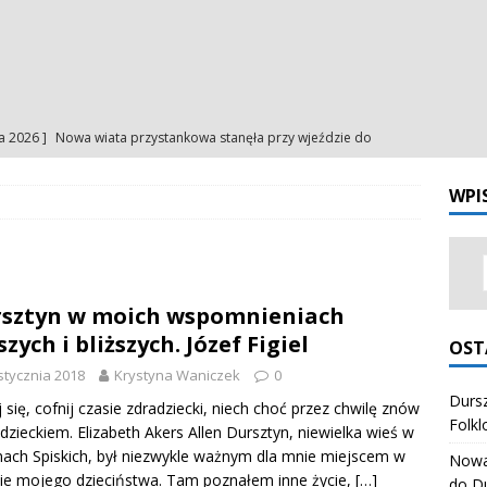
ia 2026 ]
Nowa wiata przystankowa stanęła przy wjeździe do
a
NA BIEŻĄCO
WPI
ia 2026 ]
Uroczystość Matki Bożej Anielskiej – intencje
INTENCJE
ia 2026 ]
Uroczystość Matki Bożej Anielskiej – ogłoszenia
NIA
sztyn w moich wspomnieniach
ia 2026 ]
Odpust Porcjunkuli. Uczciliśmy Matkę Bożą Anielską
szych i bliższych. Józef Figiel
OST
NIA
stycznia 2018
Krystyna Waniczek
0
ia 2026 ]
Dursztynianki z pierwszym miejscem na Festiwalu
Dursz
j się, cofnij czasie zdradziecki, niech choć przez chwilę znów
Folkl
dzieckiem. Elizabeth Akers Allen Dursztyn, niewielka wieś w
órali Polskich
ZESPÓŁ REGIONALNY "HONAJ"
nach Spiskich, był niezwykle ważnym dla mnie miejscem w
Nowa 
ie mojego dzieciństwa. Tam poznałem inne życie,
[…]
do D