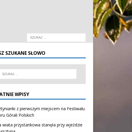
SZ SZUKANE SŁOWO
ATNIE WPISY
tynianki z pierwszym miejscem na Festiwalu
oru Górali Polskich
wiata przystankowa stanęła przy wjeździe
ursztyna