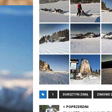
1
DURSZTYN ZIMĄ
ZIMOWE 
POPRZERDNI