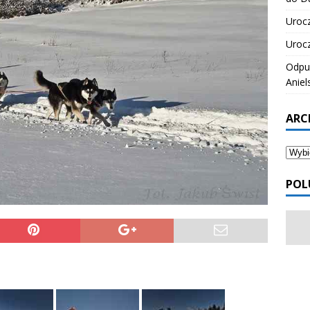
Urocz
Urocz
Odpus
Aniel
ARC
POL