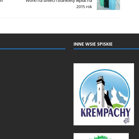
ań
Worki na śmieci i blankiety wpłat na
2015 rok
INNE WSIE SPISKIE