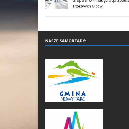
Grupa STO – inauguracja Spotk
Trzeźwych Ojców
NASZE SAMORZĄDY: