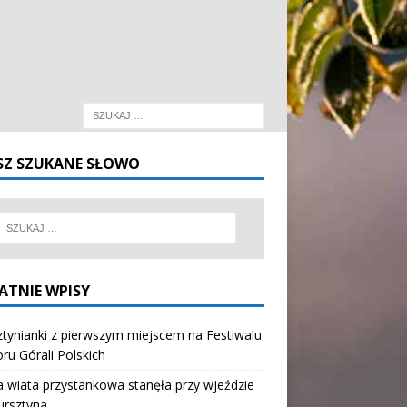
SZ SZUKANE SŁOWO
ATNIE WPISY
tynianki z pierwszym miejscem na Festiwalu
oru Górali Polskich
wiata przystankowa stanęła przy wjeździe
ursztyna